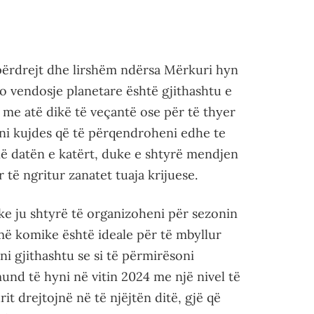
tpërdrejt dhe lirshëm ndërsa Mërkuri hyn
jo vendosje planetare është gjithashtu e
me atë dikë të veçantë ose për të thyer
ini kujdes që të përqendroheni edhe te
në datën e katërt, duke e shtyrë mendjen
r të ngritur zanatet tuaja krijuese.
uke ju shtyrë të organizoheni për sezonin
limë komike është ideale për të mbyllur
i gjithashtu se si të përmirësoni
mund të hyni në vitin 2024 me një nivel të
rit drejtojnë në të njëjtën ditë, gjë që