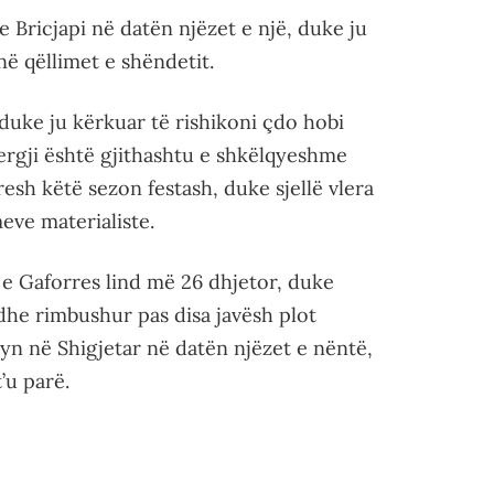
e Bricjapi në datën njëzet e një, duke ju
ë qëllimet e shëndetit.
 duke ju kërkuar të rishikoni çdo hobi
ergji është gjithashtu e shkëlqyeshme
sh këtë sezon festash, duke sjellë vlera
eve materialiste.
ë e Gaforres lind më 26 dhjetor, duke
he rimbushur pas disa javësh plot
hyn në Shigjetar në datën njëzet e nëntë,
’u parë.