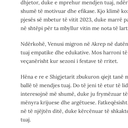
dhjetor, duke e mprehur mendjen tuaj, ndër
shumë të motivuar dhe efikase. Kjo klimë ko
pjesës së mbetur të vitit 2023, duke marrë 
në shtëpi për ta mbyllur vitin me nota të lart
Ndërkohë, Venusi migron në Akrep në datën 
tuaj empatike dhe edukative. Mos harroni të 
veçanërisht kur sezoni i festave të rritet.
Hëna e re e Shigjetarit zbukuron qiejt tanë m
ballë të mendjes tuaj. Do të jeni të etur të l
interesojnë më shumë, duke ju frymëzuar të
mënyra krijuese dhe argëtuese. Fatkeqësisht
në të njëjtën ditë, duke kërcënuar të shkak
tuaj.