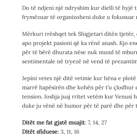
Do të ndjeni një ndryshim kur dielli të hyjë t
frymëzuar të organizoheni duke u fokusuar n
Mërkuri rrëshqet tek Shigjetari ditën tjetër,
apo projekt pasioni që ka rënë anash. Kjo en
për të bërë dhurata nëse nuk mund të mburre
sentimentale në tryezë në vend të prezantim
Jepini vetes një ditë vetmie kur hëna e plot
marrë hapësirën dhe kohën për t’u çlodhur d
tension. Joshja juaj rritet vetëm kur Venusi 
duke ju vënë në humor për të parë dhe për t
Ditët me fat gjatë muajit
: 7, 14, 27
Ditët sfiduese
: 3, 11, 16