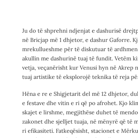
Ju do të shprehni ndjenjat e dashurisë drej
në Bricjap më 1 dhjetor, e dashur Gaforre. K
mrekullueshme për të diskutuar të ardhmen 
akullin me dashurinë tuaj të fundit. Vetëm k
vetja, veçanërisht kur Venusi hyn në Akrep 
tuaj artistike të eksplorojë teknika të reja pë
Hëna e re e Shigjetarit del më 12 dhjetor, d
e festave dhe vitin e ri që po afrohet. Kjo k
skajet e lirshme, megjithëse duhet të mendon
zakonet dhe sjelljet tuaja, në mënyrë që të 
ri efikasiteti. Fatkeqësisht, stacionet e Mërku