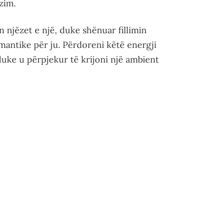
zim.
n njëzet e një, duke shënuar fillimin
mantike për ju. Përdoreni këtë energji
duke u përpjekur të krijoni një ambient