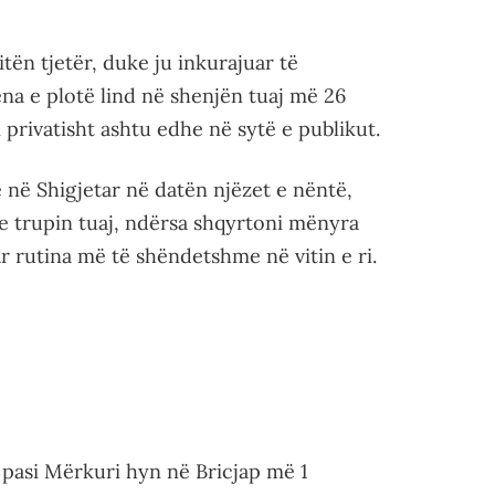
tën tjetër, duke ju inkurajuar të
ëna e plotë lind në shenjën tuaj më 26
i privatisht ashtu edhe në sytë e publikut.
 në Shigjetar në datën njëzet e nëntë,
me trupin tuaj, ndërsa shqyrtoni mënyra
r rutina më të shëndetshme në vitin e ri.
pasi Mërkuri hyn në Bricjap më 1