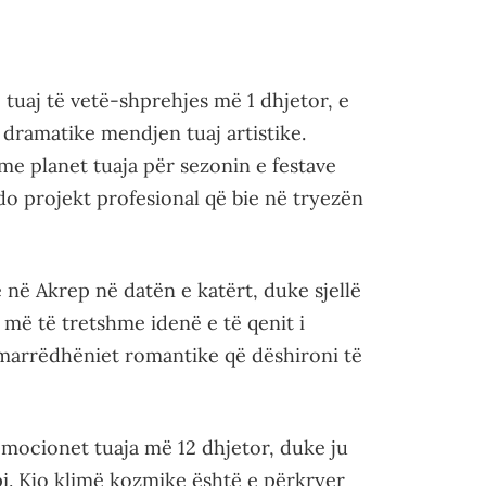
tuaj të vetë-shprehjes më 1 dhjetor, e
dramatike mendjen tuaj artistike.
 me planet tuaja për sezonin e festave
do projekt profesional që bie në tryezën
 në Akrep në datën e katërt, duke sjellë
 më të tretshme idenë e të qenit i
 marrëdhëniet romantike që dëshironi të
emocionet tuaja më 12 dhjetor, duke ju
pi. Kjo klimë kozmike është e përkryer