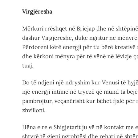
Virgjëresha
Mërkuri rrëshqet në Bricjap dhe në shtëpinë 
dashur Virgjëreshë, duke ngritur në mënyrë 
Përdoreni këtë energji për t’u bërë kreativë
dhe kërkoni mënyra për të vënë në lëvizje ç
tuaj.
Do të ndjeni një ndryshim kur Venusi të hyjë
një energji intime në tryezë që mund ta bëjë
pambrojtur, veçanërisht kur bëhet fjalë për
zhvilloni.
Hëna e re e Shigjetarit ju vë në kontakt me 
shtyrë të gjeni ngrohtësi dhe rehati në shtë