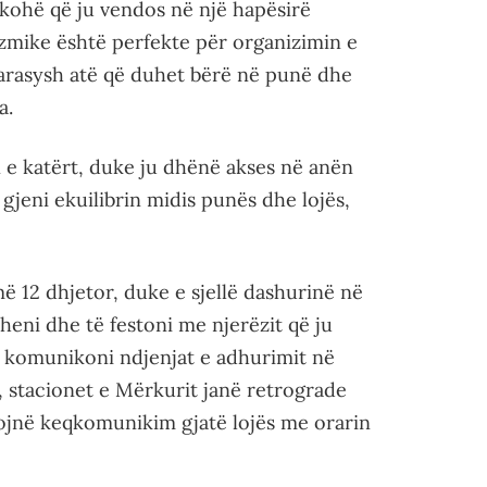
kohë që ju vendos në një hapësirë
zmike është perfekte për organizimin e
parasysh atë që duhet bërë në punë dhe
a.
e katërt, duke ju dhënë akses në anën
gjeni ekuilibrin midis punës dhe lojës,
ë 12 dhjetor, duke e sjellë dashurinë në
idheni dhe të festoni me njerëzit që ju
 komunikoni ndjenjat e adhurimit në
, stacionet e Mërkurit janë retrograde
tojnë keqkomunikim gjatë lojës me orarin