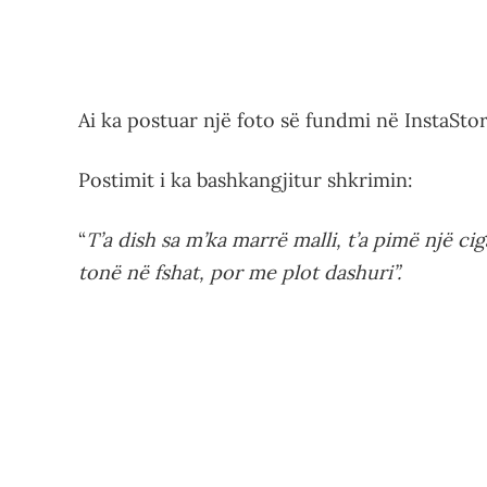
Ai ka postuar një foto së fundmi në InstaStory
Postimit i ka bashkangjitur shkrimin:
“
T’a dish sa m’ka marrë malli, t’a pimë një c
tonë në fshat, por me plot dashuri”.