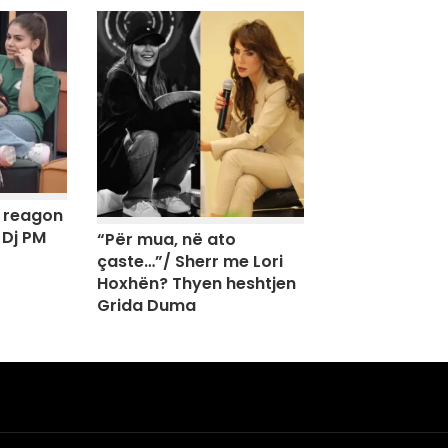
, reagon
 Dj PM
“Për mua, në ato
çaste…”/ Sherr me Lori
Hoxhën? Thyen heshtjen
Grida Duma