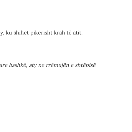
, ku shihet pikërisht krah të atit.
igare bashkë, aty ne rrëmujën e shtëpisë