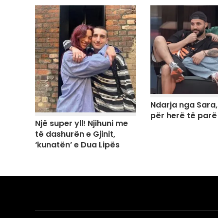
Ndarja nga Sara
për herë të parë
Një super yll! Njihuni me
të dashurën e Gjinit,
‘kunatën’ e Dua Lipës