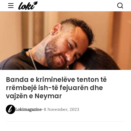
Menu
Banda e kriminelëve tenton të
rrëmbejë ish-të fejuarën dhe
vajzën e Neymar
Lokimagazine
-
8 November, 2023