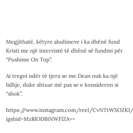
Megjithatë, këtyre aludimeve i ka dhënë fund
Kristi me një intervistë të dhënë së fundmi për
“Pushime On Top”.
Ai tregoi ndër të tjera se me Dean nuk ka një
lidhje, duke shtuar më pas se e konsideron si
“shok”.
https://www.instagram.com/reel/CvNTtWSOZKI
igshid=MzRlODBiNWFlZA==