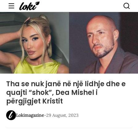
Menu
Tha se nuk janë në një lidhje dhe e
quajti “shok”, Dea Mishel i
përgjigjet Kristit
Lokimagazine
-
29 August, 2023