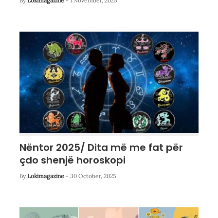
By
Lokimagazine
-
1 November, 2025
Nëntor 2025/ Dita më me fat për
çdo shenjë horoskopi
By
Lokimagazine
-
30 October, 2025