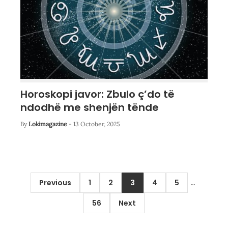
Horoskopi javor: Zbulo ç’do të
ndodhë me shenjën tënde
By
Lokimagazine
-
13 October, 2025
Posts
Previous
1
2
3
4
5
…
pagination
56
Next