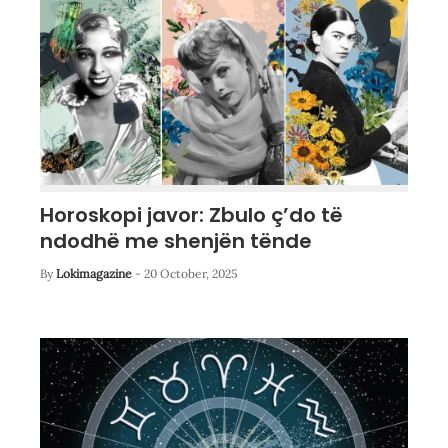
Horoskopi javor: Zbulo ç’do të
ndodhë me shenjën tënde
By
Lokimagazine
-
20 October, 2025