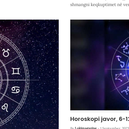
shmangni keqkuptimet në ven
Horoskopi javor, 6-1
By
Lokimagazine
-
1 September, 202