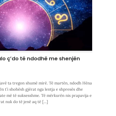
ulo ç’do të ndodhë me shenjën
3
 javë ta tregon shumë mirë. Të martën, ndodh Hëna
bën t’i shohësh gjërat nga lentja e shpresës dhe
ltate më të suksesshme. Të mërkurën nis prapavija e
rat nuk do të jenë aq të […]