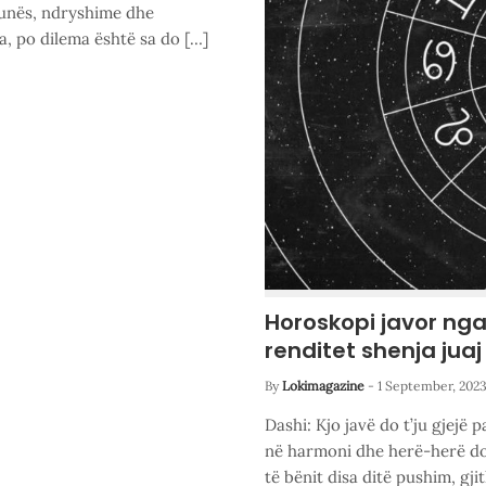
punës, ndryshime dhe
ra, po dilema është sa do […]
Horoskopi javor nga 
renditet shenja jua
By
Lokimagazine
-
1 September, 202
Dashi: Kjo javë do t’ju gjejë 
në harmoni dhe herë-herë do 
të bënit disa ditë pushim, g