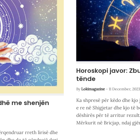
Horoskopi javor: Zb
tënde
By
Lokimagazine
-
11 December, 202
Ka shpresë për këdo dhe kjo
odhë me shenjën
e re në Shigjetar dhe kjo të 
dëshirës për të arritur rezu
Mërkurit në Bricjap, ndaj gjë
përqendruar rreth lirisë dhe
ën dhe do të qëndrojë deri