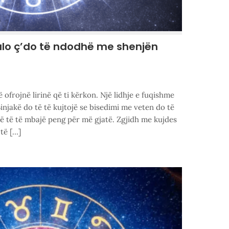
ulo ç’do të ndodhë me shenjën
ë ofrojnë lirinë që ti kërkon. Një lidhje e fuqishme
injakë do të të kujtojë se bisedimi me veten do të
ojë të të mbajë peng për më gjatë. Zgjidh me kujdes
të […]