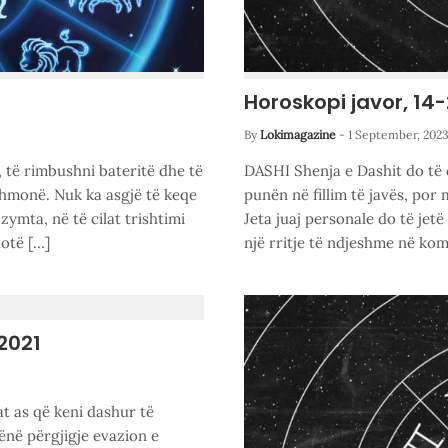
Horoskopi javor, 14
By
Lokimagazine
-
1 September, 202
, të rimbushni bateritë dhe të
DASHI Shenja e Dashit do të 
thmonë. Nuk ka asgjë të keqe
punën në fillim të javës, por
 zymta, në të cilat trishtimi
Jeta juaj personale do të jet
hotë […]
një rritje të ndjeshme në kom
 2021
at as që keni dashur të
në përgjigje evazion e