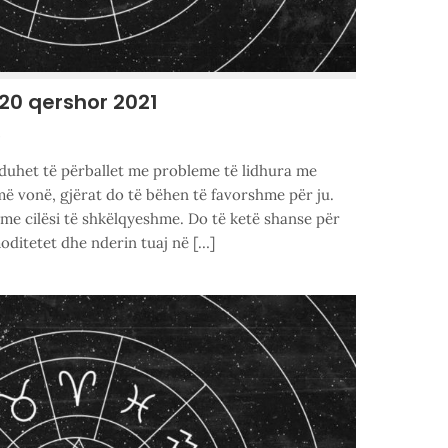
-20 qershor 2021
3
duhet të përballet me probleme të lidhura me
 më vonë, gjërat do të bëhen të favorshme për ju.
ë me cilësi të shkëlqyeshme. Do të ketë shanse për
oditetet dhe nderin tuaj në […]