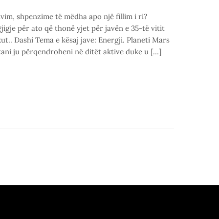
im, shpenzime të mëdha apo një fillim i ri?
igje për ato që thonë yjet për javën e 35-të vitit
kut.. Dashi Tema e kësaj jave: Energji. Planeti Mars
 tani ju përqendroheni në ditët aktive duke u […]