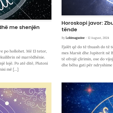
Horoskopi javor: Zb
odhë me shenjën
tënde
By
Lokimagazine
-
12 August, 2024
Fjalët që do të thuash do të t
ve po hollohet. Më 13 tetor,
mes Marsit dhe Jupiterit në B
ekuilibrin në marrëdhënie.
të ofrojë çlirimin, ose do vij
një lojë. Po atë ditë, Plutoni
dhe bëhu gati për ndryshime 
nisi më […]