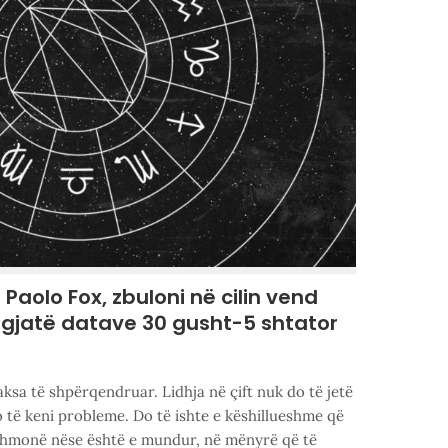
Paolo Fox, zbuloni në cilin vend
j gjatë datave 30 gusht-5 shtator
3
paksa të shpërqendruar. Lidhja në çift nuk do të jetë
të keni probleme. Do të ishte e këshillueshme që
jithmonë nëse është e mundur, në mënyrë që të