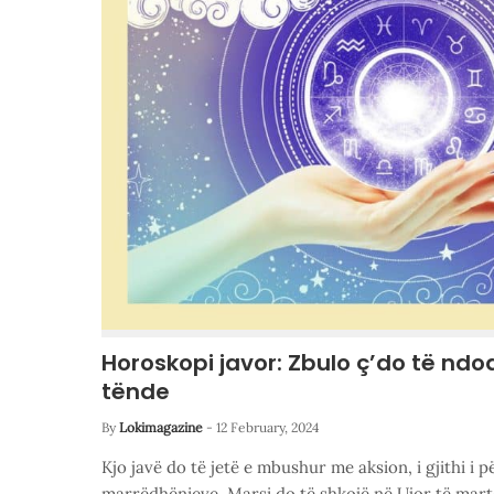
Horoskopi javor: Zbulo ç’do të nd
tënde
By
Lokimagazine
-
12 February, 2024
Kjo javë do të jetë e mbushur me aksion, i gjithi i 
marrëdhënieve. Marsi do të shkojë në Ujor të mart