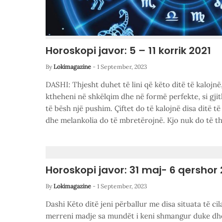
Horoskopi javor: 5 – 11 korrik 2021
By
Lokimagazine
-
1 September, 2023
DASHI: Thjesht duhet të lini që këto ditë të kalojnë
ktheheni në shkëlqim dhe në formë perfekte, si gji
të bësh një pushim. Çiftet do të kalojnë disa ditë të
dhe melankolia do të mbretërojnë. Kjo nuk do të t
Horoskopi javor: 31 maj- 6 qershor
By
Lokimagazine
-
1 September, 2023
Dashi Këto ditë jeni përballur me disa situata të cil
merreni madje sa mundët i keni shmangur duke dhë