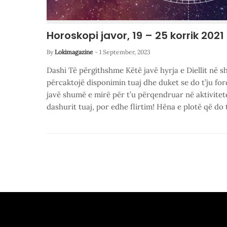
Horoskopi javor, 19 – 25 korrik 2021
By
Lokimagazine
-
1 September, 2023
Dashi Të përgithshme Këtë javë hyrja e Diellit në s
përcaktojë disponimin tuaj dhe duket se do t’ju for
javë shumë e mirë për t’u përqendruar në aktivite
dashurit tuaj, por edhe flirtim! Hëna e plotë që do 
Posts
pagination