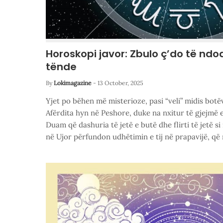
Horoskopi javor: Zbulo ç’do të nd
tënde
By
Lokimagazine
-
13 October, 2025
Yjet po bëhen më misterioze, pasi “veli” midis botë
Afërdita hyn në Peshore, duke na nxitur të gjejmë 
Duam që dashuria të jetë e butë dhe flirti të jetë si 
në Ujor përfundon udhëtimin e tij në prapavijë, që 