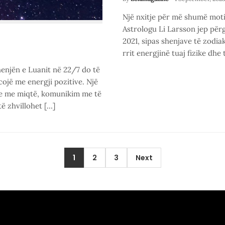
Një nxitje për më shumë motiv
Astrologu Li Larsson jep përgj
2021, sipas shenjave të zodia
rrit energjinë tuaj fizike dhe
henjën e Luanit në 22/7 do të
cojë me energji pozitive. Një
te me miqtë, komunikim me të
të zhvillohet […]
1
2
3
Next