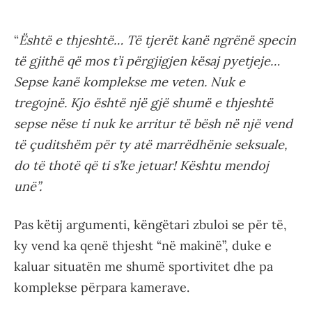
“
Është e thjeshtë… Të tjerët kanë ngrënë specin
të gjithë që mos t’i përgjigjen kësaj pyetjeje…
Sepse kanë komplekse me veten. Nuk e
tregojnë. Kjo është një gjë shumë e thjeshtë
sepse nëse ti nuk ke arritur të bësh në një vend
të çuditshëm për ty atë marrëdhënie seksuale,
do të thotë që ti s’ke jetuar! Kështu mendoj
unë”.
Pas këtij argumenti, këngëtari zbuloi se për të,
ky vend ka qenë thjesht “në makinë”, duke e
kaluar situatën me shumë sportivitet dhe pa
komplekse përpara kamerave.