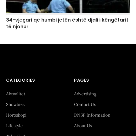
34-vjeçari që humbi jetën është djali i këngëtarit
të njohur
CATEGORIES
PAGES
Aktualitet
Advertising
Showbizz
Contact Us
Horoskopi
DNSP Information
Lifestyle
About Us