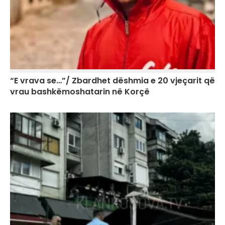
“E vrava se…”/ Zbardhet dëshmia e 20 vjeçarit që
vrau bashkëmoshatarin në Korçë