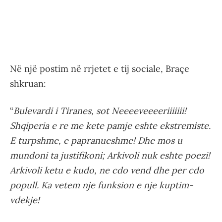
Në një postim në rrjetet e tij sociale, Braçe
shkruan:
“
Bulevardi i Tiranes, sot Neeeeveeeeriiiiiii!
Shqiperia e re me kete pamje eshte ekstremiste.
E turpshme, e papranueshme! Dhe mos u
mundoni ta justifikoni; Arkivoli nuk eshte poezi!
Arkivoli ketu e kudo, ne cdo vend dhe per cdo
popull. Ka vetem nje funksion e nje kuptim-
vdekje!