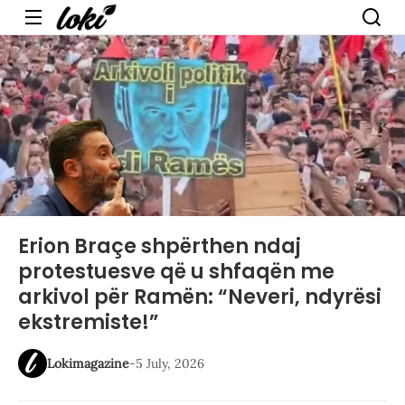
Menu
Erion Braçe shpërthen ndaj
protestuesve që u shfaqën me
arkivol për Ramën: “Neveri, ndyrësi
ekstremiste!”
Lokimagazine
-
5 July, 2026