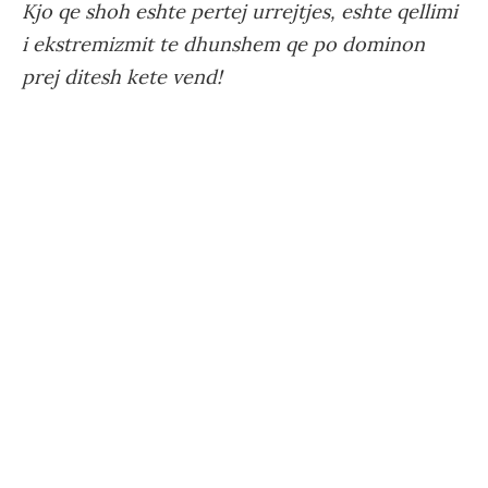
Kjo qe shoh eshte pertej urrejtjes, eshte qellimi
i ekstremizmit te dhunshem qe po dominon
prej ditesh kete vend!