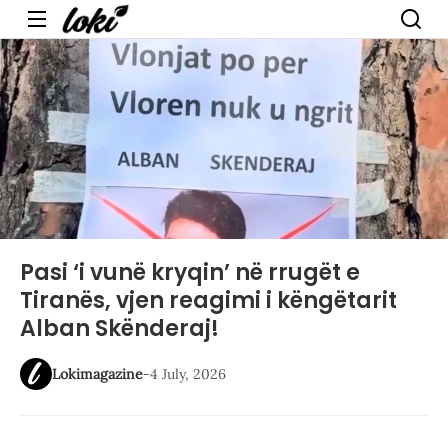
Menu
Pasi ‘i vunë kryqin’ në rrugët e
Tiranës, vjen reagimi i këngëtarit
Alban Skënderaj!
Lokimagazine
-
4 July, 2026