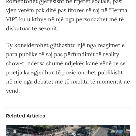
komentohet gjerësisht në rrjetet sociale, pasi
vjen vetëm pak ditë pas fitores së saj në “Ferma
VIP”, ku u kthye në një nga personazhet më të
diskutuar të sezonit.
Ky konsiderohet gjithashtu një nga reagimet e
para publike të saj pas përfundimit të reality
show-t, ndërsa shumë ndjekës kanë vënë re se
poetja ka zgjedhur të pozicionohet publikisht
në një nga debatet më të nxehta të momentit në
vend.
Related Articles