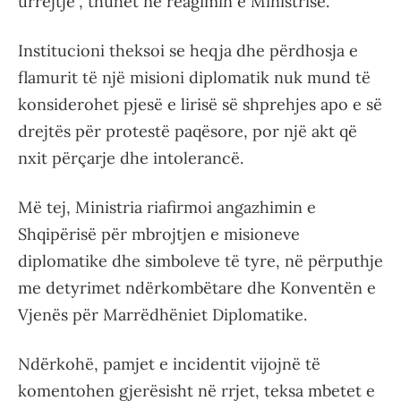
urrejtje”, thuhet në reagimin e Ministrisë.
Institucioni theksoi se heqja dhe përdhosja e
flamurit të një misioni diplomatik nuk mund të
konsiderohet pjesë e lirisë së shprehjes apo e së
drejtës për protestë paqësore, por një akt që
nxit përçarje dhe intolerancë.
Më tej, Ministria riafirmoi angazhimin e
Shqipërisë për mbrojtjen e misioneve
diplomatike dhe simboleve të tyre, në përputhje
me detyrimet ndërkombëtare dhe Konventën e
Vjenës për Marrëdhëniet Diplomatike.
Ndërkohë, pamjet e incidentit vijojnë të
komentohen gjerësisht në rrjet, teksa mbetet e