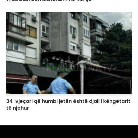
34-vjeçari që humbi jetën është djali i këngëtarit
të njohur