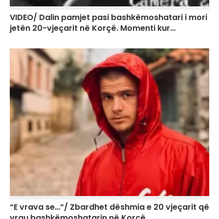
VIDEO/ Dalin pamjet pasi bashkëmoshatari i mori
jetën 20-vjeçarit në Korçë. Momenti kur…
“E vrava se…”/ Zbardhet dëshmia e 20 vjeçarit që
vrau bashkëmoshatarin në Korçë