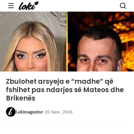
Menu
Zbulohet arsyeja e “madhe” që
fshihet pas ndarjes së Mateos dhe
Brikenës
Lokimagazine
-
20 June, 2026