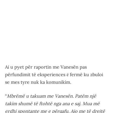
Ai u pyet për raportin me Vanesën pas
përfundimit të eksperiences ё fermë ku zbuloi
se mes tyre nuk ka komunikim.
“
Mbrëmë u takuam me Vanesën. Patëm një
takim shumë të ftohtë nga ana e saj. Mua më
erdhi spontante me e përqafu. Ajo me të drejtë