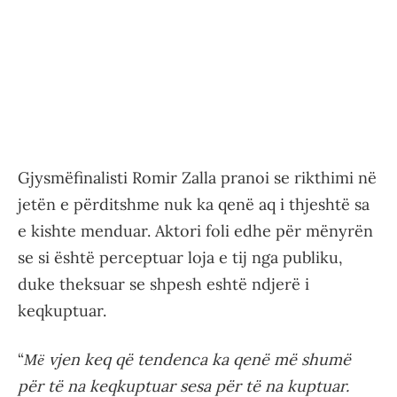
Gjysmëfinalisti Romir Zalla pranoi se rikthimi në
jetën e përditshme nuk ka qenë aq i thjeshtë sa
e kishte menduar. Aktori foli edhe për mënyrën
se si është perceptuar loja e tij nga publiku,
duke theksuar se shpesh eshtë ndjerë i
keqkuptuar.
“
Мё vjen keq që tendenca ka qenë më shumë
për të na keqkuptuar sesa për të na kuptuar.