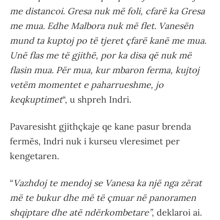
me distancoi. Gresa nuk më foli, cfarë ka Gresa
me mua. Edhe Malbora nuk më flet. Vanesën
mund ta kuptoj po të tjeret çfarë kanë me mua.
Unë flas me të gjithë, por ka disa që nuk më
flasin mua. Për mua, kur mbaron ferma, kujtoj
vetëm momentet e paharrueshme, jo
keqkuptimet
“, u shpreh Indri.
Pavaresisht gjithçkaje qe kane pasur brenda
fermës, Indri nuk i kurseu vleresimet per
kengetaren.
“
Vazhdoj te mendoj se Vanesa ka një nga zërat
më te bukur dhe më të çmuar në panoramen
shqiptare dhe atë ndërkombetare”
, deklaroi ai.