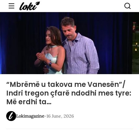
Menu
“Mbrëmë u takova me Vanesën”/
Indri tregon çfarë ndodhi mes tyre:
Më erdhi ta…
Lokimagazine
-
16 June, 2026