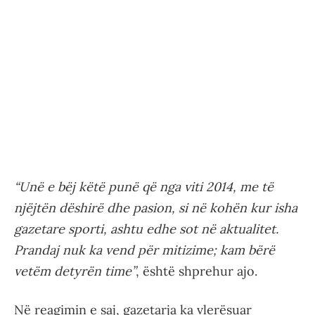
“Unë e bëj këtë punë që nga viti 2014, me të
njëjtën dëshirë dhe pasion, si në kohën kur isha
gazetare sporti, ashtu edhe sot në aktualitet.
Prandaj nuk ka vend për mitizime; kam bërë
vetëm detyrën time”
, është shprehur ajo.
Në reagimin e saj, gazetarja ka vlerësuar