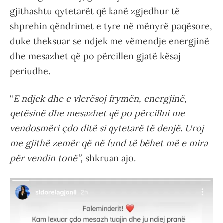
gjithashtu qytetarët që kanë zgjedhur të
shprehin qëndrimet e tyre në mënyrë paqësore,
duke theksuar se ndjek me vëmendje energjinë
dhe mesazhet që po përcillen gjatë kësaj
periudhe.
“
E ndjek dhe e vlerësoj frymën, energjinë,
qetësinë dhe mesazhet që po përcillni me
vendosmëri çdo ditë si qytetarë të denjë. Uroj
me gjithë zemër që në fund të bëhet më e mira
për vendin tonë”
, shkruan ajo.