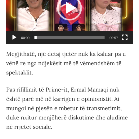
00:00
00:57
Megjithatë, një detaj tjetër nuk ka kaluar pa u
vënë re nga ndjekësit më të vëmendshëm të
spektaklit.
Pas rifillimit të Prime-it, Ermal Mamaqi nuk
është parë më në karrigen e opinionistit. Ai
mungoi në pjesën e mbetur të transmetimit,
duke nxitur menjëherë diskutime dhe aludime
në rrjetet sociale.