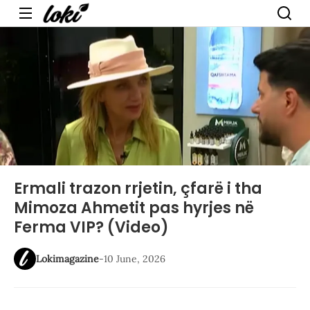
Menu
Ermali trazon rrjetin, çfarë i tha
Mimoza Ahmetit pas hyrjes në
Ferma VIP? (Video)
Lokimagazine
-
10 June, 2026