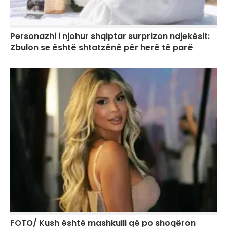
Personazhi i njohur shqiptar surprizon ndjekësit:
Zbulon se është shtatzënë për herë të parë
FOTO/ Kush është mashkulli që po shoqëron