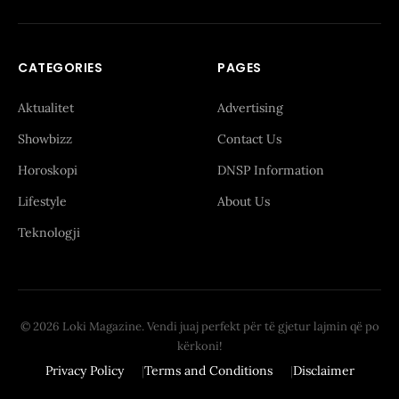
CATEGORIES
PAGES
Aktualitet
Advertising
Showbizz
Contact Us
Horoskopi
DNSP Information
Lifestyle
About Us
Teknologji
© 2026 Loki Magazine. Vendi juaj perfekt për të gjetur lajmin që po
kërkoni!
Privacy Policy
Terms and Conditions
Disclaimer