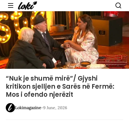
Menu
“Nuk je shumë mirë”/ Gjyshi
kritikon sjelljen e Sarës në Fermë:
Mos i ofendo njerëzit
Lokimagazine
-
9 June, 2026