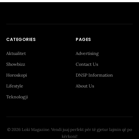
CATEGORIES
PAGES
Aktualitet
Advertising
Showbizz
Contact Us
Horoskopi
DNSP Information
Lifestyle
About Us
Teknologji
© 2026 Loki Magazine. Vendi juaj perfekt për të gjetur lajmin që po
kërkoni!