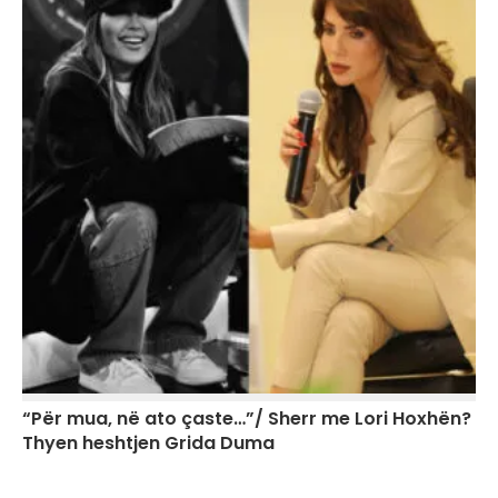
“Për mua, në ato çaste…”/ Sherr me Lori Hoxhën?
Thyen heshtjen Grida Duma