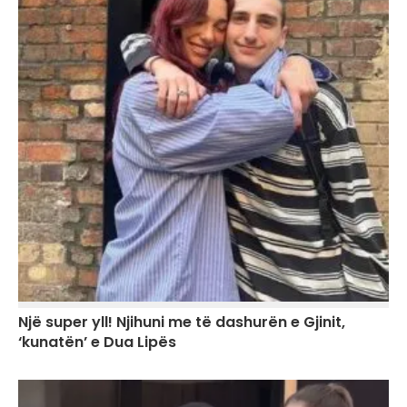
Një super yll! Njihuni me të dashurën e Gjinit,
‘kunatën’ e Dua Lipës