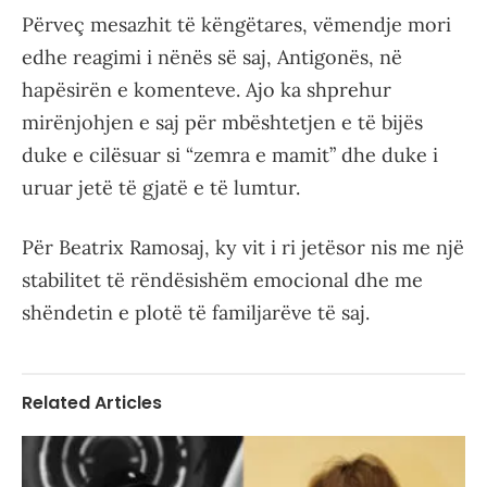
Përveç mesazhit të këngëtares, vëmendje mori
edhe reagimi i nënës së saj, Antigonës, në
hapësirën e komenteve. Ajo ka shprehur
mirënjohjen e saj për mbështetjen e të bijës
duke e cilësuar si “zemra e mamit” dhe duke i
uruar jetë të gjatë e të lumtur.
Për Beatrix Ramosaj, ky vit i ri jetësor nis me një
stabilitet të rëndësishëm emocional dhe me
shëndetin e plotë të familjarëve të saj.
Related Articles