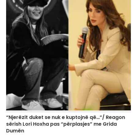
“Njerëzit duket se nuk e kuptojnë që…”/ Reagon
sërish Lori Hoxha pas “përplasjes” me Grida
Dumën