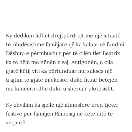
Ky dedikim lidhet drejtpërdrejt me një situatë
të rëndësishme familjare që ka kaluar së fundmi.
Dëshira e përmbushur për të cilën flet Beatrix
ka të bëjë me nënën e saj, Antigonën, e cila
gjatë këtij viti ka përfunduar me sukses një
trajtim të gjatë mjekësor, duke fituar betejën
me kancerin dhe duke u shëruar plotësisht.
Ky zhvillim ka sjellë një atmosferë krejt tjetër
festive për familjen Ramosaj në këtë ditë të
veçantë.