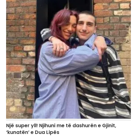
Një super yll! Njihuni me të dashurën e Gjinit,
‘kunatën’ e Dua Lipës