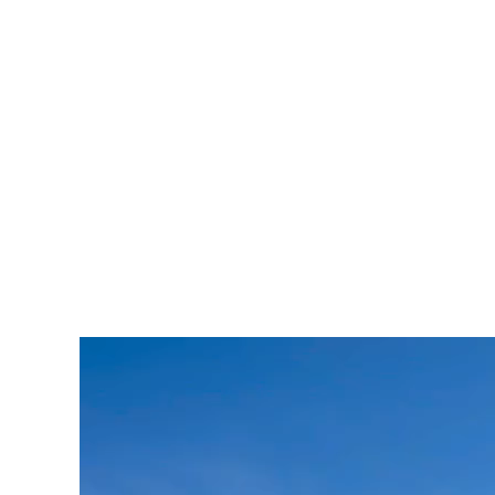
Video
Player