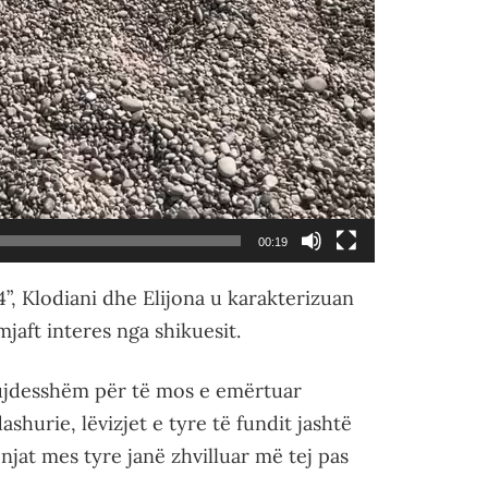
00:19
”, Klodiani dhe Elijona u karakterizuan
mjaft interes nga shikuesit.
ujdesshëm për të mos e emërtuar
ashurie, lëvizjet e tyre të fundit jashtë
at mes tyre janë zhvilluar më tej pas