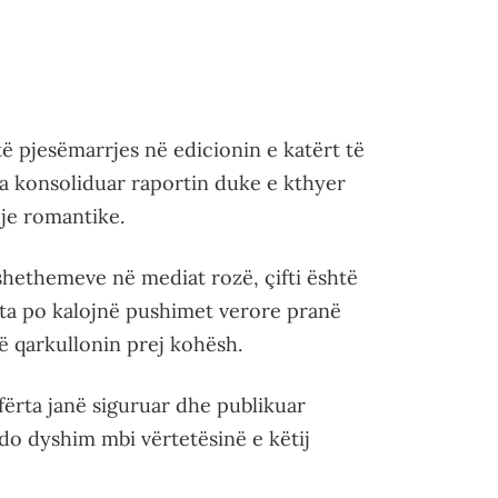
të pjesëmarrjes në edicionin e katërt të
 ka konsoliduar raportin duke e kthyer
hje romantike.
shethemeve në mediat rozë, çifti është
Ata po kalojnë pushimet verore pranë
që qarkullonin prej kohësh.
ërta janë siguruar dhe publikuar
çdo dyshim mbi vërtetësinë e këtij