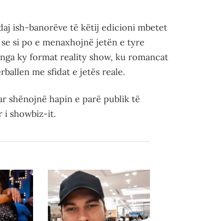
aj ish-banorëve të këtij edicioni mbetet
s se si po e menaxhojnë jetën e tyre
 nga ky format reality show, ku romancat
ballen me sfidat e jetës reale.
r shënojnë hapin e parë publik të
r i showbiz-it.