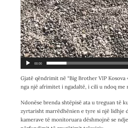
00:00
Gjatë qëndrimit në “Big Brother VIP Kosova 4
nga një afrimitet i ngadaltë, i cili u ndoq me 
Ndonëse brenda shtëpisë ata u treguan të k
zyrtarisht marrëdhënien e tyre si një lidhje d
kamerave të monitoruara dëshmojnë se ndjenj