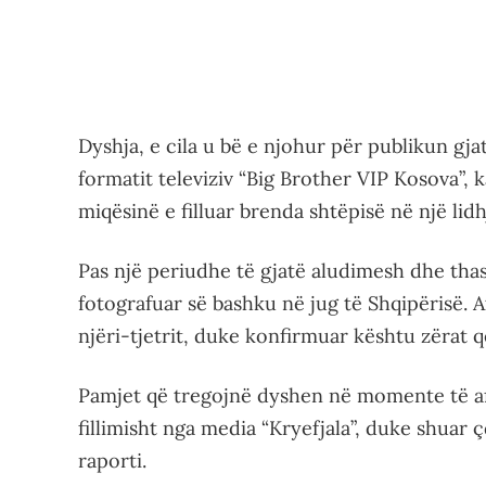
Dyshja, e cila u bë e njohur për publikun gja
formatit televiziv “Big Brother VIP Kosova”,
miqësinë e filluar brenda shtëpisë në një lid
Pas një periudhe të gjatë aludimesh dhe tha
fotografuar së bashku në jug të Shqipërisë. 
njëri-tjetrit, duke konfirmuar kështu zërat 
Pamjet që tregojnë dyshen në momente të af
fillimisht nga media “Kryefjala”, duke shuar 
raporti.