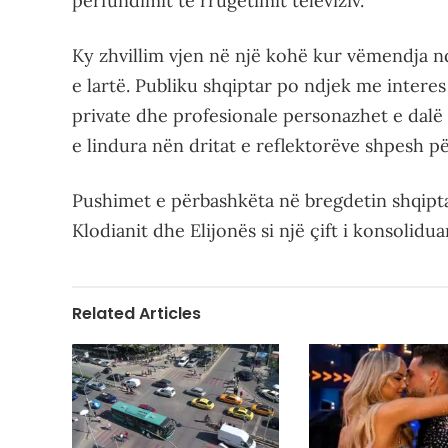
përfundimit të rrugëtimit televiziv.
Ky zhvillim vjen në një kohë kur vëmendja nd
e lartë. Publiku shqiptar po ndjek me intere
private dhe profesionale personazhet e dalë
e lindura nën dritat e reflektorëve shpesh për
Pushimet e përbashkëta në bregdetin shqipta
Klodianit dhe Elijonës si një çift i konsolidua
Related Articles