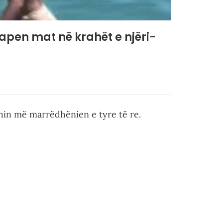
kapen mat në krahët e njëri-
ehin më marrëdhënien e tyre të re.