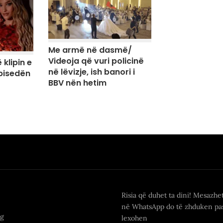
Me armë në dasmë/
Videoja që vuri policinë
 klipin e
në lëvizje, ish banori i
 bisedën
BBV nën hetim
Risia që duhet ta dini! Mesazhe
në WhatsApp do të zhduken pas
ng
lexohen