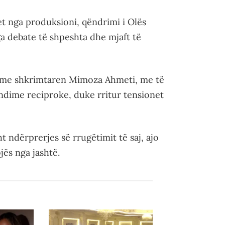
et nga produksioni, qëndrimi i Olës
ga debate të shpeshta dhe mjaft të
o me shkrimtaren Mimoza Ahmeti, me të
endime reciproke, duke rritur tensionet
t ndërprerjes së rrugëtimit të saj, ajo
ës nga jashtë.