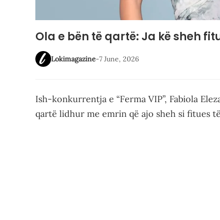
Ola e bën të qartë: Ja kë sheh fit
Lokimagazine
-
7 June, 2026
Ish-konkurrentja e “Ferma VIP”, Fabiola Elez
qartë lidhur me emrin që ajo sheh si fitues të