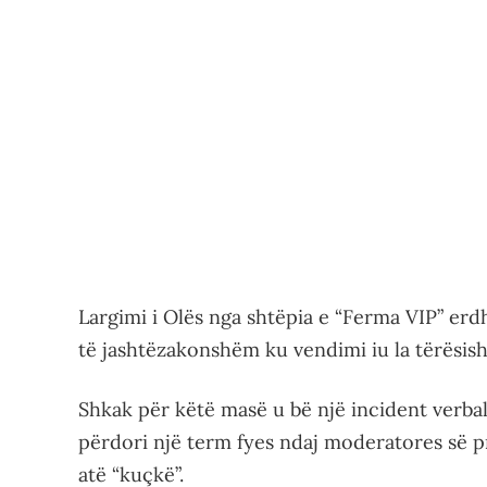
Largimi i Olës nga shtëpia e “Ferma VIP” erdh
të jashtëzakonshëm ku vendimi iu la tërësish
Shkak për këtë masë u bë një incident verba
përdori një term fyes ndaj moderatores së p
atë “kuçkë”.