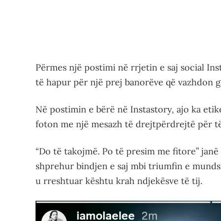
Përmes një postimi në rrjetin e saj social In
të hapur për një prej banorëve që vazhdon g
Në postimin e bërë në Instastory, ajo ka eti
foton me një mesazh të drejtpërdrejtë për të
“Do të takojmë. Po të presim me fitore” janë 
shprehur bindjen e saj mbi triumfin e munds
u rreshtuar kështu krah ndjekësve të tij.