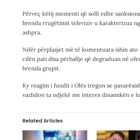
Përveç këtij momenti që solli edhe sanksion
brenda rrugëtimit televiziv u karakterizua n
ashpra.
Ndër përplasjet më të komentuara ishin at
cilën pati disa përballje që degraduan në of
brenda grupit.
Ky reagim i fundit i Olës tregon se pavarësish
vazhdon ta ndjekë me interes dinamikën e loj
Related Articles