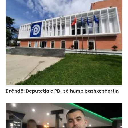
E rëndë: Deputetja e PD-së humb bashkëshortin