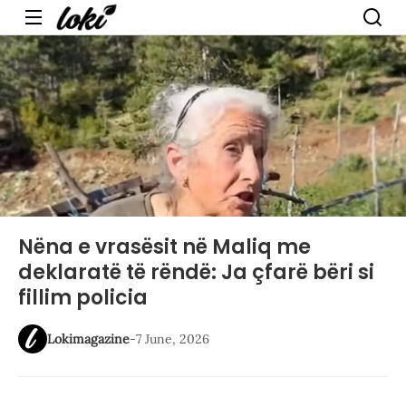
Menu
Nëna e vrasësit në Maliq me
deklaratë të rëndë: Ja çfarë bëri si
fillim policia
Lokimagazine
-
7 June, 2026