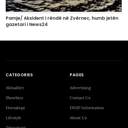
Pamje/ Aksident i rëndë në Zvërnec, humb jetën
gazetari i News24
CATEGORIES
PAGES
Aktualitet
Advertising
Showbizz
Contact Us
Horoskopi
DNSP Information
Lifestyle
About Us
Teknologji