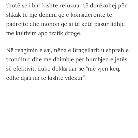
thotë se i biri kishte refuzuar të dorëzohej për
shkak të një dënimi që e konsideronte të
padrejtë dhe mohon që ai të ketë pasur lidhje
me kultivim apo trafik droge.
Në reagimin e saj, nëna e Braçellarit u shpreh e
tronditur dhe me dhimbje për humbjen e jetës
së efektivit, duke deklaruar se “më vjen keq,
edhe djali im të kishte vdekur”.