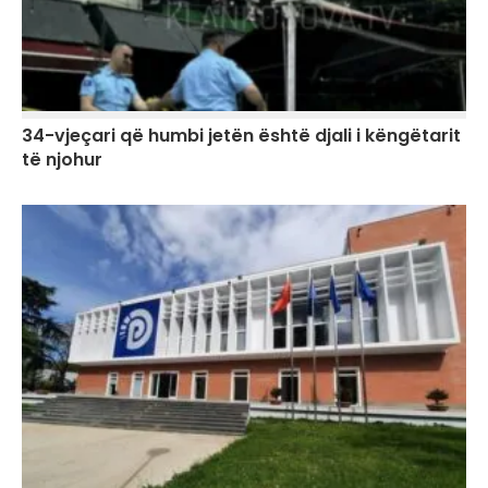
34-vjeçari që humbi jetën është djali i këngëtarit
të njohur