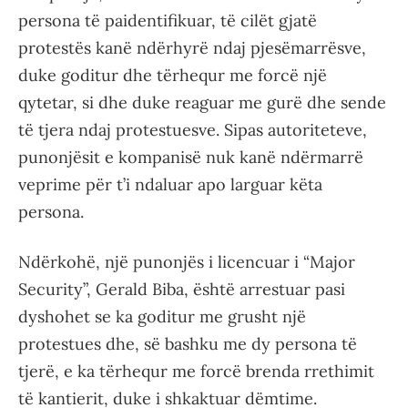
persona të paidentifikuar, të cilët gjatë
protestës kanë ndërhyrë ndaj pjesëmarrësve,
duke goditur dhe tërhequr me forcë një
qytetar, si dhe duke reaguar me gurë dhe sende
të tjera ndaj protestuesve. Sipas autoriteteve,
punonjësit e kompanisë nuk kanë ndërmarrë
veprime për t’i ndaluar apo larguar këta
persona.
Ndërkohë, një punonjës i licencuar i “Major
Security”, Gerald Biba, është arrestuar pasi
dyshohet se ka goditur me grusht një
protestues dhe, së bashku me dy persona të
tjerë, e ka tërhequr me forcë brenda rrethimit
të kantierit, duke i shkaktuar dëmtime.