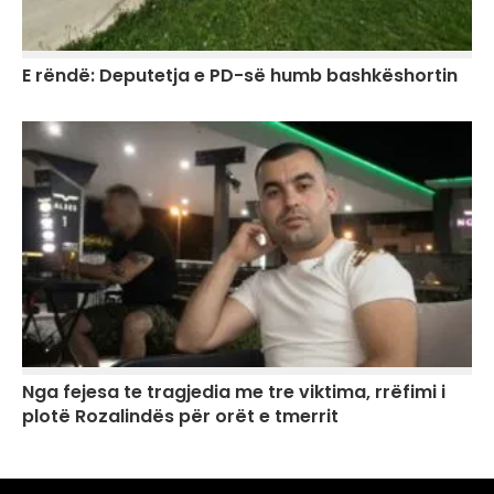
E rëndë: Deputetja e PD-së humb bashkëshortin
Nga fejesa te tragjedia me tre viktima, rrëfimi i
plotë Rozalindës për orët e tmerrit