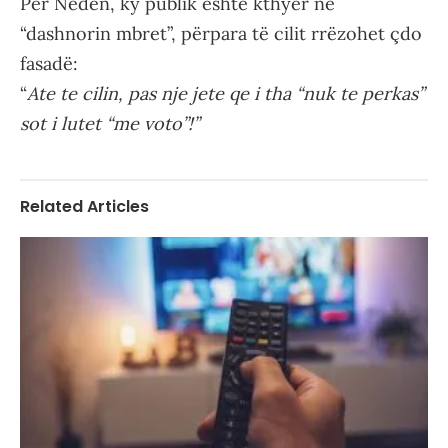
Për Nedën, ky publik është kthyer në
“dashnorin mbret”, përpara të cilit rrëzohet çdo
fasadë:
“
Ate te cilin, pas nje jete qe i tha “nuk te perkas”
sot i lutet “me voto”!”
Related Articles