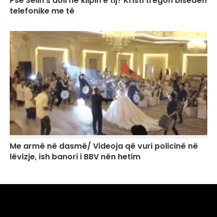
Pse Selin s’doli në klipin e tij? Kristi tregon bisedën
telefonike me të
Me armë në dasmë/ Videoja që vuri policinë në
lëvizje, ish banori i BBV nën hetim