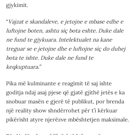
gjykimit.
“
Vajzat e skandaleve, e jetojne e mbase edhe e
luftojne boten, ashtu siç bota eshte. Duke dale
ne fund te gjykuara. Intelektualet na kane
treguar se e jetojne dhe e luftojne siç do duhej
bota te ishte. Duke dale ne fund te
keqkuptuara.”
Pika më kulminante e reagimit të saj ishte
goditja ndaj asaj pjese që gjatë gjithë jetës e ka
snobuar masën e gjerë të publikut, por brenda
një reality show shndërrohet për t’i kërkuar
pikërisht atyre njerëzve mbështetjen maksimale.