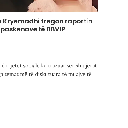
ka Kryemadhi tregon raportin
apaskenave të BBVIP
ë rrjetet sociale ka trazuar sërish ujërat
ga temat më të diskutuara të muajve të