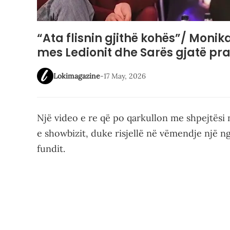
“Ata flisnin gjithë kohës”/ Moni
mes Ledionit dhe Sarës gjatë pr
Lokimagazine
-
17 May, 2026
Një video e re që po qarkullon me shpejtësi n
e showbizit, duke risjellë në vëmendje një n
fundit.