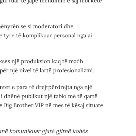
urruar të japë mendimin e saj mbi këtë
 mënyrën se si moderatori dhe
e tyre të komplikuar personal nga ai
ukses një produksion kaq të madh
për një nivel të lartë profesionalizmi.
tet e para të drejtpërdrejta nga një
i dhënë publikut një tablo më të qartë
 Big Brother VIP në mes të kësaj situate
në komunikuar gjatë gjithë kohës