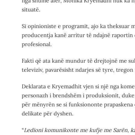
nga shumë afër, Monika Kryemadhi nuk ka ng
situatë.
Si opinioniste e programit, ajo ka theksuar
producentja kanë arritur të ndajnë raportin 
profesional.
Fakti që ata kanë mundur të drejtojnë me s
televiziv, pavarësisht ndarjes së tyre, tregon 
Deklarata e Kryemadhit vjen si një nga komen
personazh i brendshëm i produksionit, duke 
për mënyrën se si funksiononte prapaskena e
delikate për dyshen.
“
Ledioni komunikonte me kufje me Sarën, ka