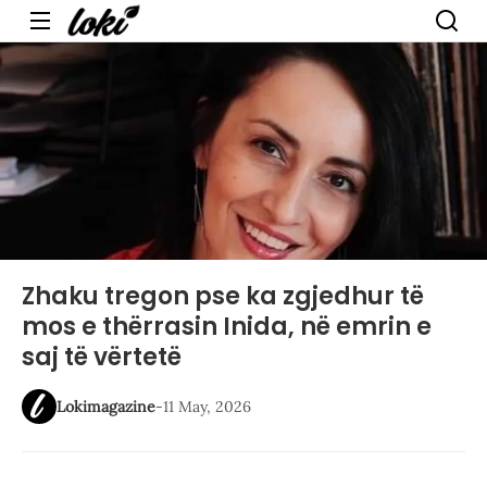
Menu
Zhaku tregon pse ka zgjedhur të
mos e thërrasin Inida, në emrin e
saj të vërtetë
Lokimagazine
-
11 May, 2026