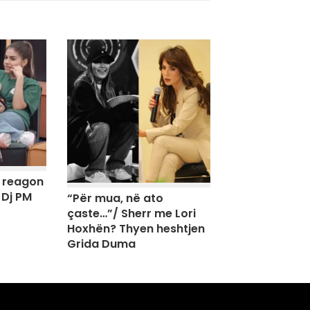
, reagon
 Dj PM
“Për mua, në ato
çaste…”/ Sherr me Lori
Hoxhën? Thyen heshtjen
Grida Duma