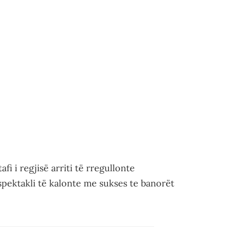
fi i regjisë arriti të rregullonte
spektakli të kalonte me sukses te banorët