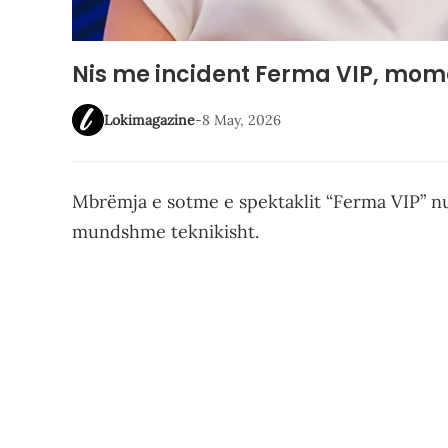
Nis me incident Ferma VIP, mome
Lokimagazine
-
8 May, 2026
Mbrëmja e sotme e spektaklit “Ferma VIP” n
mundshme teknikisht.