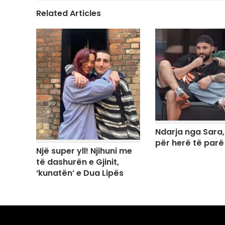
Related Articles
Ndarja nga Sara
për herë të parë
Një super yll! Njihuni me
të dashurën e Gjinit,
‘kunatën’ e Dua Lipës