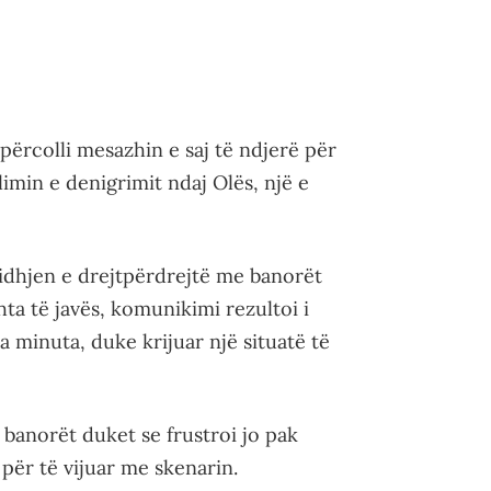
ërcolli mesazhin e saj të ndjerë për
min e denigrimit ndaj Olës, një e
idhjen e drejtpërdrejtë me banorët
ta të javës, komunikimi rezultoi i
 minuta, duke krijuar një situatë të
banorët duket se frustroi jo pak
 për të vijuar me skenarin.