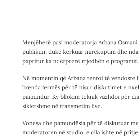
Menjëherë pasi moderatorja Arbana Osmani p
publikun, duke kërkuar mirëkuptim dhe ndali
papritur ka ndërprerë rrjedhën e programit.
Në momentin që Arbana tentoi të vendoste l
brenda fermës për të nisur diskutimet e nxeh
pamundur. Ky bllokim teknik vazhdoi për disa
sikletshme në transmetim live.
Vonesa dhe pamundësia për të diskutuar me 
moderatoren në studio, e cila ishte në pritje