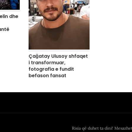
elin dhe
antë
Çağatay Ulusoy shfaqet
i transformuar,
fotografia e fundit
befason fansat
Risia që duhet ta dini! Mesazhe