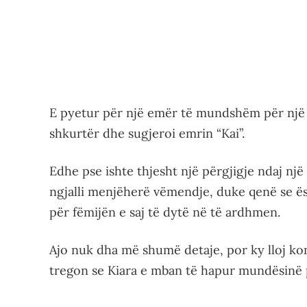
E pyetur për një emër të mundshëm për një f
shkurtër dhe sugjeroi emrin “Kai”.
Edhe pse ishte thjesht një përgjigje ndaj një
ngjalli menjëherë vëmendje, duke qenë se ë
për fëmijën e saj të dytë në të ardhmen.
Ajo nuk dha më shumë detaje, por ky lloj ko
tregon se Kiara e mban të hapur mundësinë pë