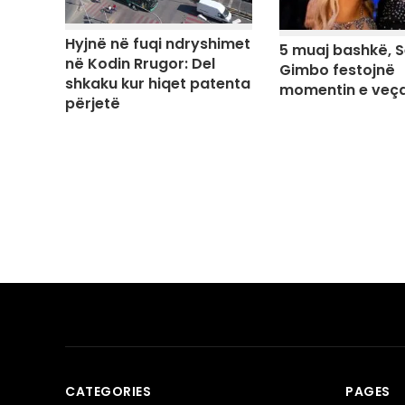
Hyjnë në fuqi ndryshimet
5 muaj bashkë, S
në Kodin Rrugor: Del
Gimbo festojnë
shkaku kur hiqet patenta
momentin e veç
përjetë
CATEGORIES
PAGES