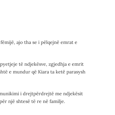
ëmijë, ajo tha se i pëlqejnë emrat e
 pyetjeje të ndjekësve, zgjedhja e emrit
shtë e mundur që Kiara ta ketë parasysh
munikimi i drejtpërdrejtë me ndjekësit
r një shtesë të re në familje.