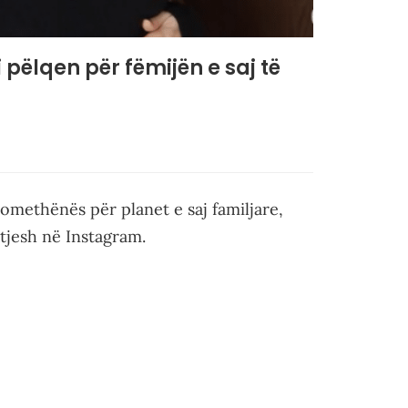
i pëlqen për fëmijën e saj të
domethënës për planet e saj familjare,
etjesh në Instagram.