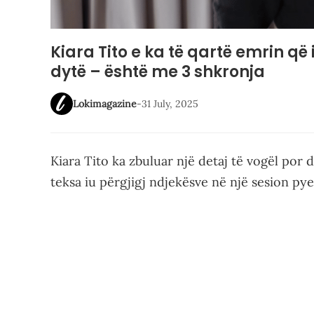
Kiara Tito e ka të qartë emrin që 
dytë – është me 3 shkronja
Lokimagazine
-
31 July, 2025
Kiara Tito ka zbuluar një detaj të vogël por 
teksa iu përgjigj ndjekësve në një sesion py