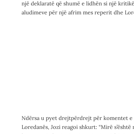
një deklaratë që shumë e lidhën si një kriti
aludimeve për një afrim mes reperit dhe Lor
Ndërsa u pyet drejtpërdrejt për komentet e 
Loredanës, Jozi reagoi shkurt: “Mirë s’është m