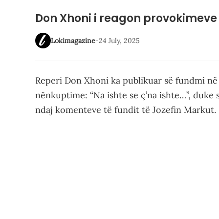
Don Xhoni i reagon provokimeve 
Lokimagazine
-
24 July, 2025
Reperi Don Xhoni ka publikuar së fundmi në 
nënkuptime: “Na ishte se ç’na ishte…”, duke 
ndaj komenteve të fundit të Jozefin Markut.