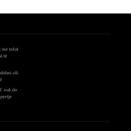
t me tekst
i të
shihni cili
i!
T, nuk do
 pyetje