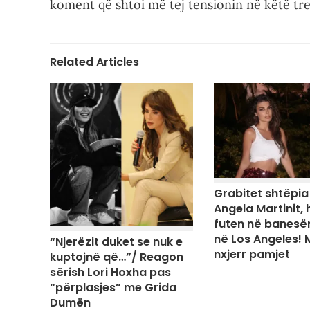
koment që shtoi më tej tensionin në këtë tres
Related Articles
Grabitet shtëpia
Angela Martinit, 
futen në banesën
në Los Angeles! 
“Njerëzit duket se nuk e
nxjerr pamjet
kuptojnë që…”/ Reagon
sërish Lori Hoxha pas
“përplasjes” me Grida
Dumën