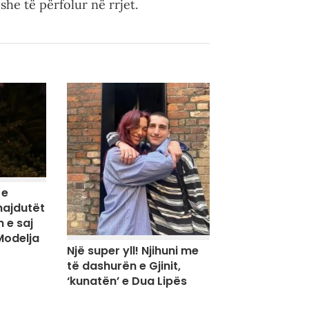
he të përfolur në rrjet.
 e
hajdutët
 e saj
Modelja
Një super yll! Njihuni me
të dashurën e Gjinit,
‘kunatën’ e Dua Lipës