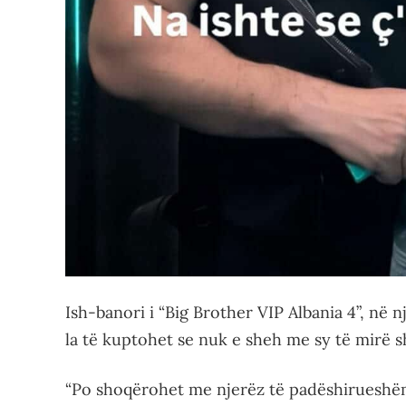
Ish-banori i “Big Brother VIP Albania 4”, në 
la të kuptohet se nuk e sheh me sy të mirë s
“Po shoqërohet me njerëz të padëshirueshëm, 