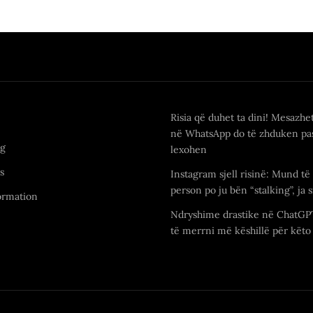
Risia që duhet ta dini! Mesazhe
në WhatsApp do të zhduken pas
ng
lexohen
s
Instagram sjell risinë: Mund të 
person po ju bën “stalking”, ja s
ormation
Ndryshime drastike në ChatGP
të merrni më këshillë për këto