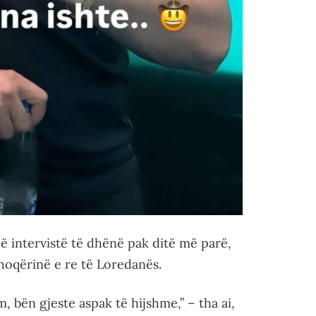
një intervistë të dhënë pak ditë më parë,
hoqërinë e re të Loredanës.
bën gjeste aspak të hijshme,” – tha ai,