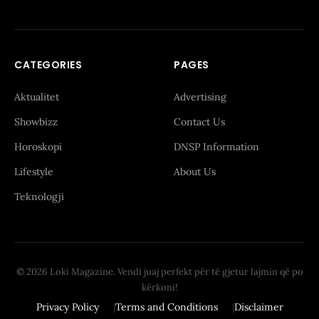
CATEGORIES
PAGES
Aktualitet
Advertising
Showbizz
Contact Us
Horoskopi
DNSP Information
Lifestyle
About Us
Teknologji
© 2026 Loki Magazine. Vendi juaj perfekt për të gjetur lajmin që po
kërkoni!
Privacy Policy
Terms and Conditions
Disclaimer