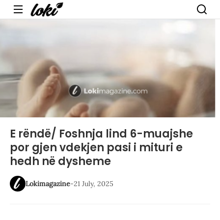
Menu
E rëndë/ Foshnja lind 6-muajshe
por gjen vdekjen pasi i mituri e
hedh në dysheme
Lokimagazine
-
21 July, 2025