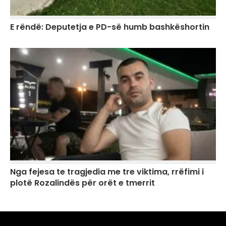
E rëndë: Deputetja e PD-së humb bashkëshortin
Nga fejesa te tragjedia me tre viktima, rrëfimi i
plotë Rozalindës për orët e tmerrit