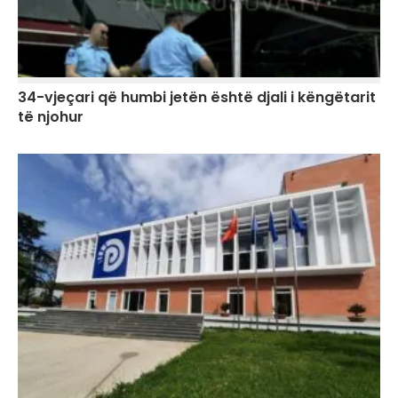
34-vjeçari që humbi jetën është djali i këngëtarit
të njohur