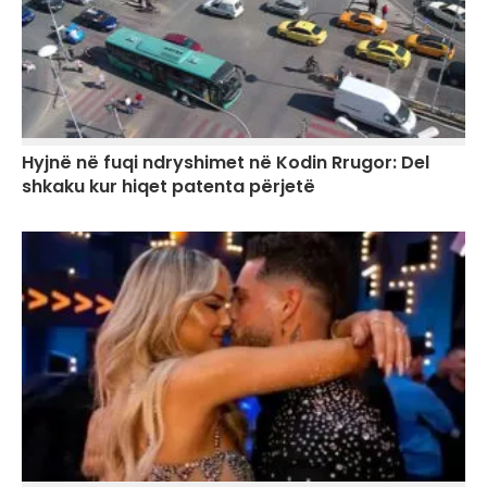
Hyjnë në fuqi ndryshimet në Kodin Rrugor: Del
shkaku kur hiqet patenta përjetë