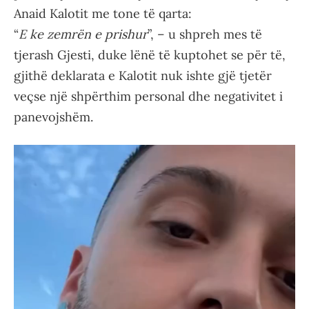
Anaid Kalotit me tone të qarta:
“
E ke zemrën e prishur
”, – u shpreh mes të
tjerash Gjesti, duke lënë të kuptohet se për të,
gjithë deklarata e Kalotit nuk ishte gjë tjetër
veçse një shpërthim personal dhe negativitet i
panevojshëm.
Video
Player