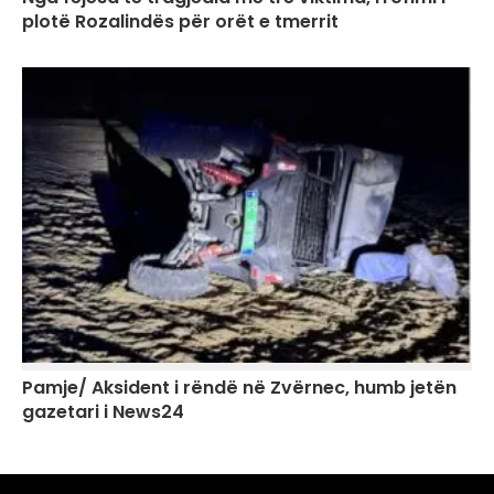
plotë Rozalindës për orët e tmerrit
Pamje/ Aksident i rëndë në Zvërnec, humb jetën
gazetari i News24