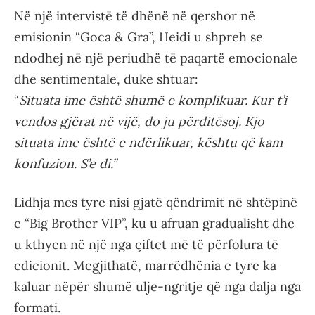
Në një intervistë të dhënë në qershor në
emisionin “Goca & Gra”, Heidi u shpreh se
ndodhej në një periudhë të paqartë emocionale
dhe sentimentale, duke shtuar:
“
Situata ime është shumë e komplikuar. Kur t’i
vendos gjërat në vijë, do ju përditësoj. Kjo
situata ime është e ndërlikuar, kështu që kam
konfuzion. S’e di.”
Lidhja mes tyre nisi gjatë qëndrimit në shtëpinë
e “Big Brother VIP”, ku u afruan gradualisht dhe
u kthyen në një nga çiftet më të përfolura të
edicionit. Megjithatë, marrëdhënia e tyre ka
kaluar nëpër shumë ulje-ngritje që nga dalja nga
formati.