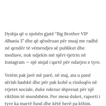
Dyshja që u njohën gjatë “Big Brother VIP
Albania 3” dhe që qëndruan për muaj me radhë
në qendër të vëmendjes së publikut dhe
mediave, nuk ndjekin më njëri-tjetrin në
Instagram — një sinjal i qartë për ndarjen e tyre.
Vetëm pak javë më parë, në maj, ata u panë
sërish bashkë dhe për pak kohë u rindoqën në
rrjetet sociale, duke ndezur shpresat për një
rikthim të mundshëm. Por mesa duket, raporti i
tyre ka marrë fund dhe këtë herë pa kthim.