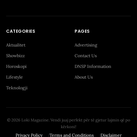
CATEGORIES
PAGES
Aktualitet
Advertising
Showbizz
Contact Us
Horoskopi
DNSP Information
Lifestyle
About Us
Teknologji
© 2026 Loki Magazine. Vendi juaj perfekt për të gjetur lajmin që po
kërkoni!
Privacy Policy
Terms and Conditions
Disclaimer