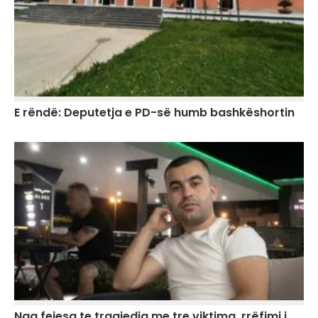
E rëndë: Deputetja e PD-së humb bashkëshortin
Nga fejesa te tragjedia me tre viktima, rrëfimi i