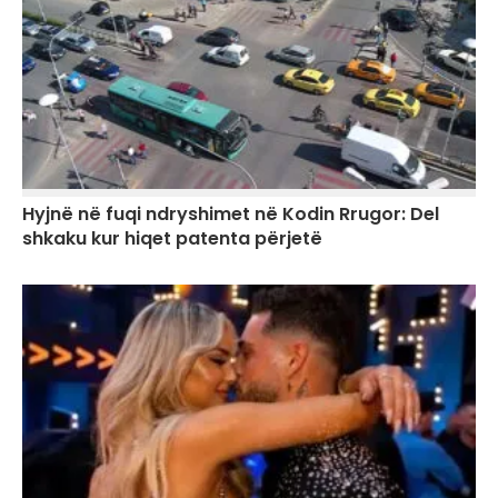
Hyjnë në fuqi ndryshimet në Kodin Rrugor: Del
shkaku kur hiqet patenta përjetë