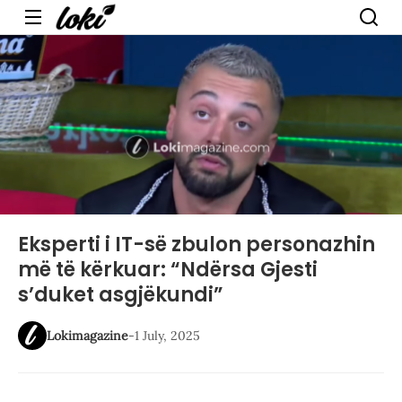
Menu
Eksperti i IT-së zbulon personazhin
më të kërkuar: “Ndërsa Gjesti
s’duket asgjëkundi”
Lokimagazine
-
1 July, 2025