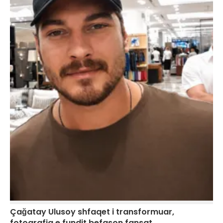
Çağatay Ulusoy shfaqet i transformuar,
fotografia e fundit befason fansat