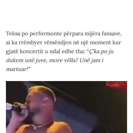
Teksa po performonte përpara mijëra fansave,
ai ka rrëmbyer vëmëndjen në një moment kur
gjatë koncertit u ndal edhe tha: “
Ç’ka po ju
dukem unë juve, more vëlla? Unë jam i
martuar!”
Video
Player