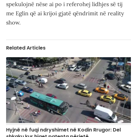
spekulojnë nëse ai po i referohej lidhjes së tij
me Eglin që ai krijoi gjatë qëndrimit në reality
show.
Related Articles
Hyjnë në fuqi ndryshimet në Kodin Rrugor: Del
shkaku kur hiqet patenta përjetë