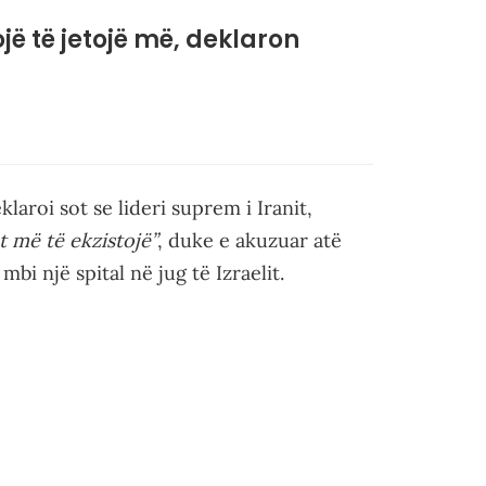
ojë të jetojë më, deklaron
eklaroi sot se lideri suprem i Iranit,
 më të ekzistojë”
, duke e akuzuar atë
bi një spital në jug të Izraelit.