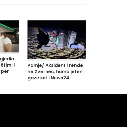
agjedia
ëfimi i
Pamje/ Aksident i rëndë
 për
në Zvërnec, humb jetën
gazetari i News24