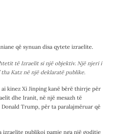
aniane që synuan disa qytete izraelite.
it të Izraelit si një objektiv. Një njeri i
 tha Katz në një deklaratë publike.
ai kinez Xi Jinping kanë bërë thirrje për
aelit dhe Iranit, në një mesazh të
n Donald Trump, për ta paralajmëruar që
a izraelite publikoi pamje nga një goditje