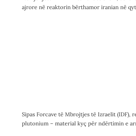
ajrore në reaktorin bërthamor iranian në qyt
Sipas Forcave të Mbrojtjes të Izraelit (IDF),
plutonium – material kyç për ndërtimin e a