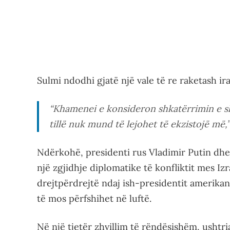
Sulmi ndodhi gjatë një vale të re raketash ir
“Khamenei e konsideron shkatërrimin e shtet
tillë nuk mund të lejohet të ekzistojë më,”
Ndërkohë, presidenti rus Vladimir Putin dhe 
një zgjidhje diplomatike të konfliktit mes Izr
drejtpërdrejtë ndaj ish-presidentit amerika
të mos përfshihet në luftë.
Në një tjetër zhvillim të rëndësishëm, ushtri