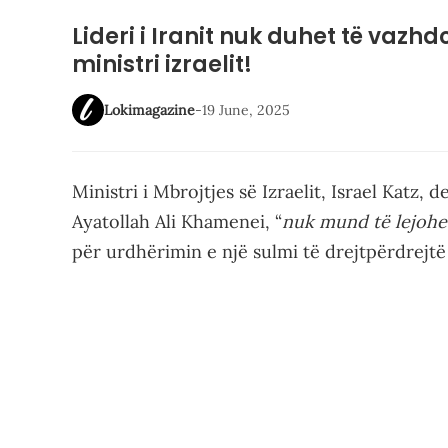
Lideri i Iranit nuk duhet të vazhd
ministri izraelit!
Lokimagazine
-
19 June, 2025
Ministri i Mbrojtjes së Izraelit, Israel Katz, d
Ayatollah Ali Khamenei, “
nuk mund të lejohet
për urdhërimin e një sulmi të drejtpërdrejtë m