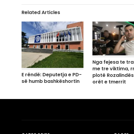
Related Articles
Nga fejesa te tr
me tre viktima, rr
E rëndë: Deputetja e PD-
plotë Rozalindës
së humb bashkëshortin
orët e tmerrit