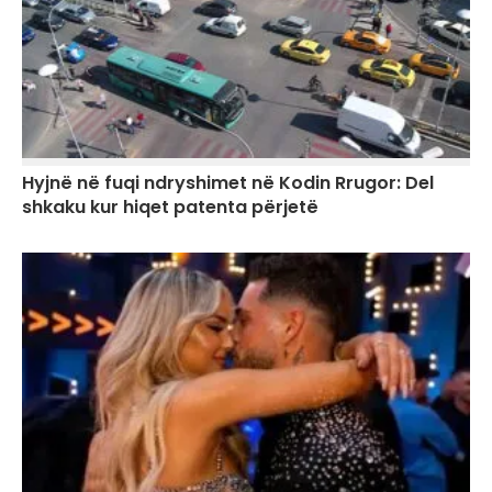
Hyjnë në fuqi ndryshimet në Kodin Rrugor: Del
shkaku kur hiqet patenta përjetë