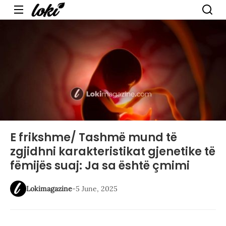
Menu
E frikshme/ Tashmë mund të
zgjidhni karakteristikat gjenetike të
fëmijës suaj: Ja sa është çmimi
Lokimagazine
-
5 June, 2025