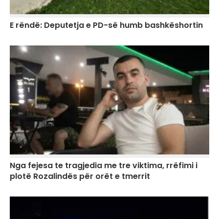
E rëndë: Deputetja e PD-së humb bashkëshortin
Nga fejesa te tragjedia me tre viktima, rrëfimi i
plotë Rozalindës për orët e tmerrit