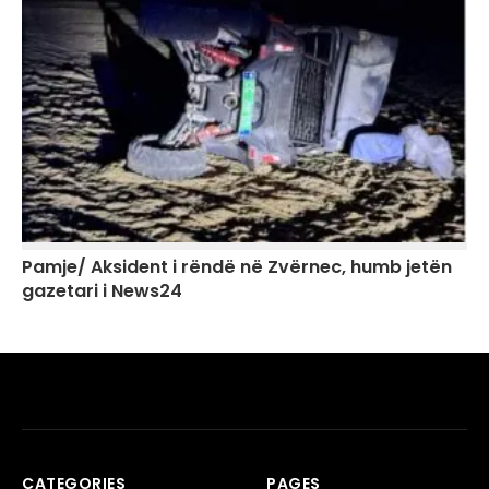
Pamje/ Aksident i rëndë në Zvërnec, humb jetën
gazetari i News24
CATEGORIES
PAGES