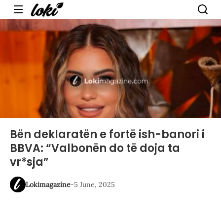
Menu
Bën deklaratën e fortë ish-banori i
BBVA: “Valbonën do të doja ta
vr*sja”
Lokimagazine
-
5 June, 2025