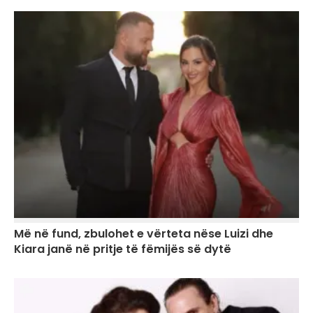
Më në fund, zbulohet e vërteta nëse Luizi dhe
Kiara janë në pritje të fëmijës së dytë