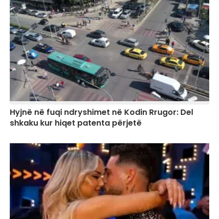
Hyjnë në fuqi ndryshimet në Kodin Rrugor: Del
shkaku kur hiqet patenta përjetë