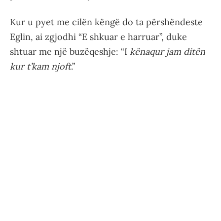
Kur u pyet me cilën këngë do ta përshëndeste
Eglin, ai zgjodhi “E shkuar e harruar”, duke
shtuar me një buzëqeshje: “I
kënaqur jam ditën
kur t’kam njoft
.”