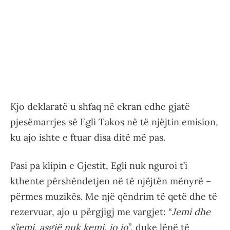
Kjo deklaratë u shfaq në ekran edhe gjatë
pjesëmarrjes së Egli Takos në të njëjtin emision,
ku ajo ishte e ftuar disa ditë më pas.
Pasi pa klipin e Gjestit, Egli nuk nguroi t’i
kthente përshëndetjen në të njëjtën mënyrë –
përmes muzikës. Me një qëndrim të qetë dhe të
rezervuar, ajo u përgjigj me vargjet: “
Jemi dhe
s’jemi, asgjë nuk kemi, jo jo
”, duke lënë të