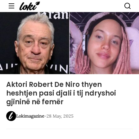
Menu
Aktori Robert De Niro thyen
heshtjen pasi djali i tij ndryshoi
gjininë në femër
Lokimagazine
-
28 May, 2025