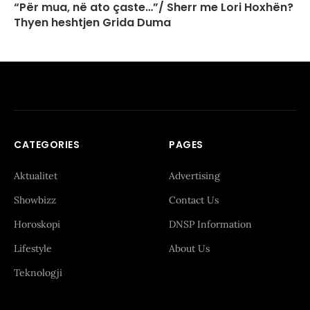
“Për mua, në ato çaste…”/ Sherr me Lori Hoxhën?
Thyen heshtjen Grida Duma
CATEGORIES
PAGES
Aktualitet
Advertising
Showbizz
Contact Us
Horoskopi
DNSP Information
Lifestyle
About Us
Teknologji