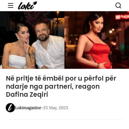
Menu
Në pritje të ëmbël por u përfol për
ndarje nga partneri, reagon
Dafina Zeqiri
Lokimagazine
-
25 May, 2025