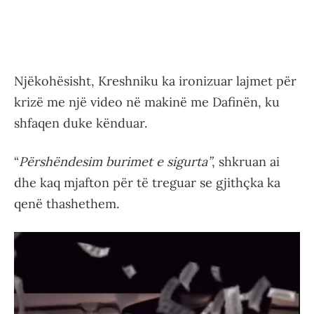
Njëkohësisht, Kreshniku ka ironizuar lajmet për
krizë me një video në makinë me Dafinën, ku
shfaqen duke kënduar.
“
Përshëndesim burimet e sigurta”
, shkruan ai
dhe kaq mjafton për të treguar se gjithçka ka
qenë thashethem.