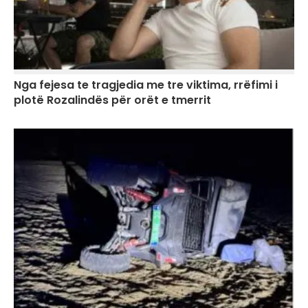
Nga fejesa te tragjedia me tre viktima, rrëfimi i
plotë Rozalindës për orët e tmerrit