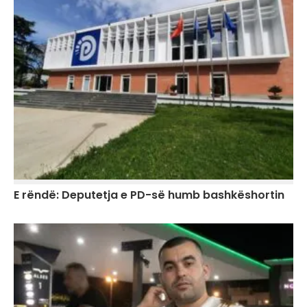
E rëndë: Deputetja e PD-së humb bashkëshortin