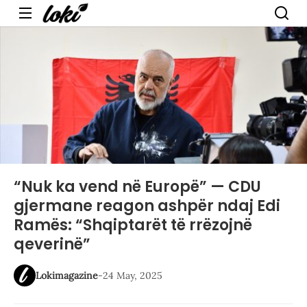
Menu
“Nuk ka vend në Europë” — CDU
gjermane reagon ashpër ndaj Edi
Ramës: “Shqiptarët të rrëzojnë
qeverinë”
Lokimagazine
-
24 May, 2025