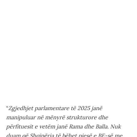
“
Zgjedhjet parlamentare të 2025 janë
manipuluar në mënyrë strukturore dhe
përfituesit e vetëm janë Rama dhe Balla. Nuk
duam që Shqipëria të bëhet pjesë e BE-së me