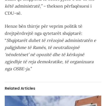
këtë administratë,” –
thekson përfaqësuesi i
CDU-së.
Henze bën thirrje për veprim politik të
drejtpërdrejtë nga qytetarët shqiptarë:
“
Shqiptarët duhet të rrëzojnë administratën e
paligjshme të Ramës, të neutralizojnë
‘nëndetëset’ në opozitë dhe të kërkojnë
zgjedhje të reja demokratike, të organizuara
nga OSBE-ja.”
Related Articles