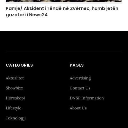
Pamje/ Aksident i rëndë në Zvërnec, humb jetën
gazetari i News24
CATEGORIES
PAGES
Aktualitet
Advertising
Showbizz
Contact Us
Horoskopi
DNSP Information
Lifestyle
About Us
Teknologji