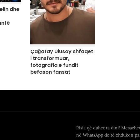
elin dhe
antë
Çağatay Ulusoy shfaqet
i transformuar,
fotografia e fundit
befason fansat
Risia që duhet ta dini! Mesazhe
në WhatsApp do të zhduken pas