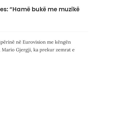
riçes: “Hamë bukë me muzikë
hqipërinë në Eurovision me këngën
j, Mario Gjergji, ka prekur zemrat e