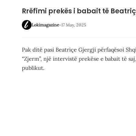
Rrëfimi prekës i babait të Beat
Lokimagazine
-
17 May, 2025
Pak ditë pasi Beatriçe Gjergji përfaqësoi S
“Zjerm”, një intervistë prekëse e babait të sa
publikut.