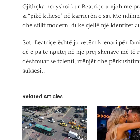
Gjithçka ndryshoi kur Beatriçe u njoh me pro
si “pikë kthese” në karrierën e saj. Me ndihmë
dhe stilit modern, duke sjellë një identitet a
Sot, Beatriçe është jo vetëm krenari për fami
që e pa të ngjitej në një prej skenave më t
dëshmuar se talenti, rrënjët dhe përkushtim
suksesit.
Related Articles