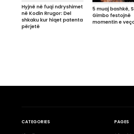
Hyjnë në fuqi ndryshimet
5 muaj bashkë, S
në Kodin Rrugor: Del
Gimbo festojnë
shkaku kur hiqet patenta
momentin e veç
përjetë
CATEGORIES
PAGES