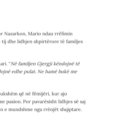
or Nazarkon, Mario ndau rrëfimin
tij dhe lidhjen shpirtërore të familjes
ari. “
Në familjen Gjergji këndojnë të
ndojnë edhe pulat. Ne hamë bukë me
 dukshëm që në fëmijëri, kur ajo
pasion. Por pavarësisht lidhjes së saj
en e mundshme nga rrënjët shqiptare.