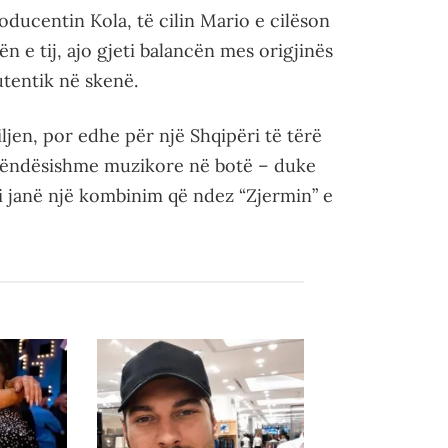
ducentin Kola, të cilin Mario e cilëson
n e tij, ajo gjeti balancën mes origjinës
utentik në skenë.
ljen, por edhe për një Shqipëri të tërë
ë rëndësishme muzikore në botë – duke
i janë një kombinim që ndez “Zjermin” e