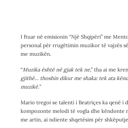
I ftuar në emisionin “Një Shqipëri” me Ment
personal për rrugëtimin muzikor të vajzës së 
me muzikën.
“
Muzika është në gjak tek ne
,” tha ai me kren
gjithë… thoshin dikur me shaka: tek ata kë
muzikë.”
Mario tregoi se talenti i Beatriçes ka qenë i
kompozonte melodi të vogla dhe këndonte me 
me artin, ai ndiente shqetësim për shkëputj