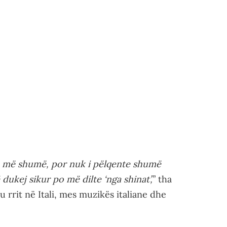
sa më shumë, por nuk i pëlqente shumë
dukej sikur po më dilte ‘nga shinat’,
” tha
u rrit në Itali, mes muzikës italiane dhe