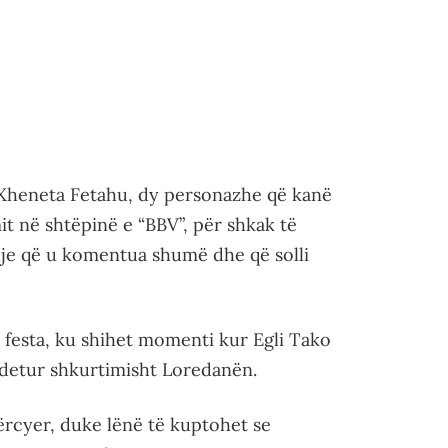
 Xheneta Fetahu, dy personazhe që kanë
t në shtëpinë e “BBV”, për shkak të
hje që u komentua shumë dhe që solli
a festa, ku shihet momenti kur Egli Tako
ndetur shkurtimisht Loredanën.
rcyer, duke lënë të kuptohet se