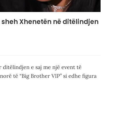
i sheh Xhenetën në ditëlindjen
ditëlindjen e saj me një event të
orë të “Big Brother VIP” si edhe figura