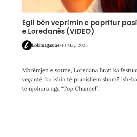
Egli bën veprimin e papritur pas
e Loredanës (VIDEO)
Lokimagazine
-
10 May, 2025
Mbrëmjen e sotme, Loredana Brati ka festuar 
veçantë, ku ishin të pranishëm shumë ish-ban
të njohura nga “Top Channel”.