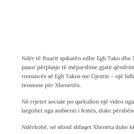
Ndër të ftuarit spikatën edhe Egli Tako dhe
pasur përplasje të mëparshme gjatë qëndrimi
romancës së Egli Takos me Gjestin – një lid
tensione për Xhenetën.
Në rrjetet sociale po qarkullon një video ng
largohet nga ambienti i festës, duke përshë
Ndërkohë, në sfond shfaqet Xheneta duke kë