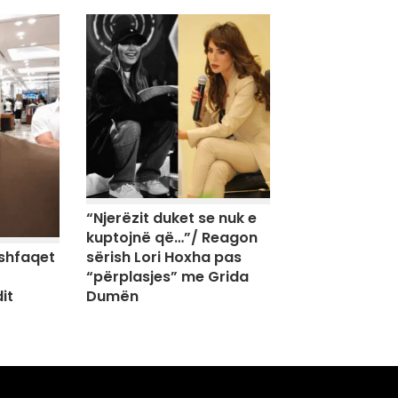
“Njerëzit duket se nuk e
kuptojnë që…”/ Reagon
sërish Lori Hoxha pas
shfaqet
“përplasjes” me Grida
Dumën
it