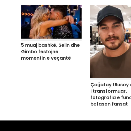
5 muaj bashkë, Selin dhe
Gimbo festojnë
momentin e veçantë
Çağatay Ulusoy 
i transformuar,
fotografia e fund
befason fansat