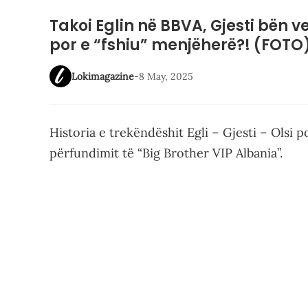
Takoi Eglin në BBVA, Gjesti bën v
por e “fshiu” menjëherë?! (FOTO
Lokimagazine
-
8 May, 2025
Historia e trekëndëshit Egli – Gjesti – Olsi 
përfundimit të “Big Brother VIP Albania”.