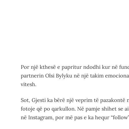
Por një kthesë e papritur ndodhi kur në fund 
partnerin Olsi Bylyku në një takim emocional 
vitesh.
Sot, Gjesti ka bërë një veprim të pazakontë n
fotoje që po qarkullon. Në pamje shihet se a
në Instagram, por më pas e ka hequr “follow