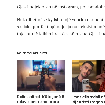
Gjesti ndjek olsin në instagram, por pendoh
Nuk dihet nëse ky ishte një veprim momental
sociale, por fakti që ndjekja nuk ekziston më
thjesht një klikim i rastësishëm, apo Gjesti 
Related Articles
Dalin shifrat: Këto janë 5
Pse Selin s’doli në
televizionet shqiptare
tij? Kristi tregon