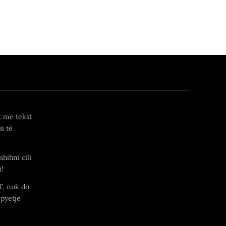
t me tekst
i të
shihni cili
i!
T, nuk do
 pyetje