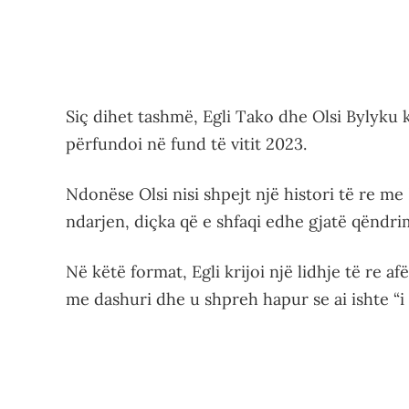
Siç dihet tashmë, Egli Tako dhe Olsi Bylyku 
përfundoi në fund të vitit 2023.
Ndonëse Olsi nisi shpejt një histori të re m
ndarjen, diçka që e shfaqi edhe gjatë qëndrim
Në këtë format, Egli krijoi një lidhje të re af
me dashuri dhe u shpreh hapur se ai ishte “i d