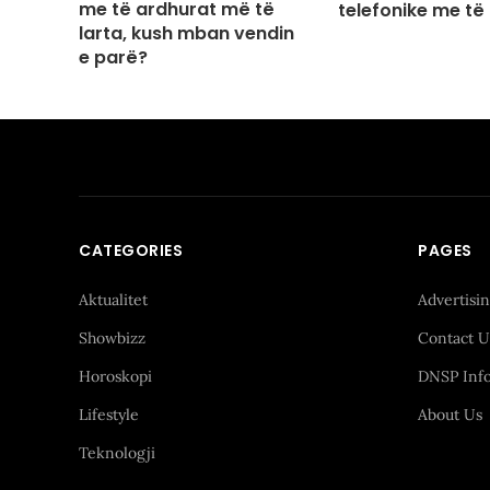
me të ardhurat më të
telefonike me të
larta, kush mban vendin
e parë?
CATEGORIES
PAGES
Aktualitet
Advertisi
Showbizz
Contact U
Horoskopi
DNSP Inf
Lifestyle
About Us
Teknologji