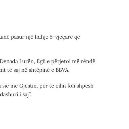
kanë pasur një lidhje 5-vjeçare që
e Denada Lurën, Egli e përjetoi më rëndë
it të saj në shtëpinë e BBVA.
ërsie me Gjestin, për të cilin foli shpesh
ashuri i saj”.