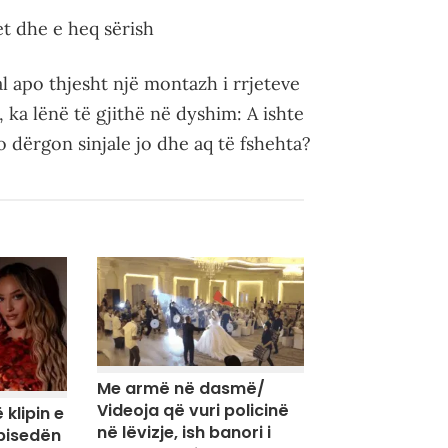
et dhe e heq sërish
 apo thjesht një montazh i rrjeteve
, ka lënë të gjithë në dyshim: A ishte
po dërgon sinjale jo dhe aq të fshehta?
Me armë në dasmë/
Videoja që vuri policinë
 klipin e
në lëvizje, ish banori i
 bisedën