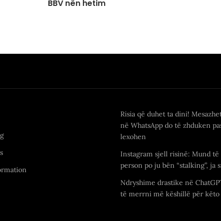
BBV nën hetim
Risia që duhet ta dini! Mesazhe
në WhatsApp do të zhduken pas
ng
lexohen
s
Instagram sjell risinë: Mund të 
person po ju bën “stalking”, ja s
ormation
Ndryshime drastike në ChatGP
të merrni më këshillë për këto