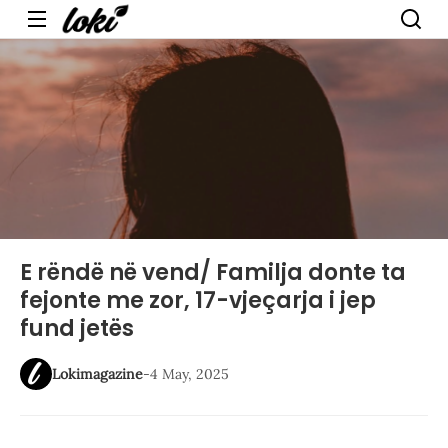
Menu
E rëndë në vend/ Familja donte ta
fejonte me zor, 17-vjeçarja i jep
fund jetës
Lokimagazine
-
4 May, 2025