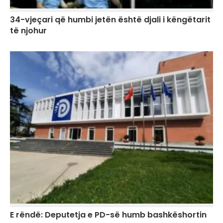
34-vjeçari që humbi jetën është djali i këngëtarit
të njohur
E rëndë: Deputetja e PD-së humb bashkëshortin