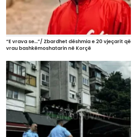
“E vrava se…”/ Zbardhet dëshmia e 20 vjeçarit që
vrau bashkëmoshatarin në Korçë