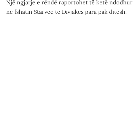
Një ngjarje e rëndë raportohet të ketë ndodhur
në fshatin Starvec të Divjakës para pak ditësh.