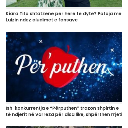
Kiara Tito shtatzënë për herë të dytë? Fotoja me
Luizin ndez aludimet e fansave
Ish-konkurrentja e “Përputhen” trazon shpirtin e
të ndjerit në varreza për disa like, shpërthen rrjeti