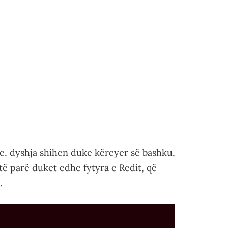
le, dyshja shihen duke kërcyer së bashku,
të parë duket edhe fytyra e Redit, që
.