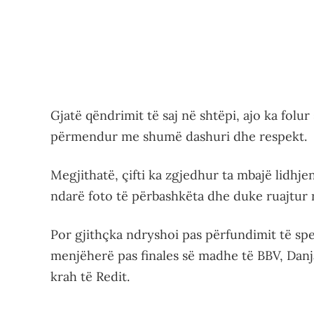
Gjatë qëndrimit të saj në shtëpi, ajo ka folu
përmendur me shumë dashuri dhe respekt.
Megjithatë, çifti ka zgjedhur ta mbajë lidhje
ndarë foto të përbashkëta dhe duke ruajtur një
Por gjithçka ndryshoi pas përfundimit të spe
menjëherë pas finales së madhe të BBV, Danja
krah të Redit.