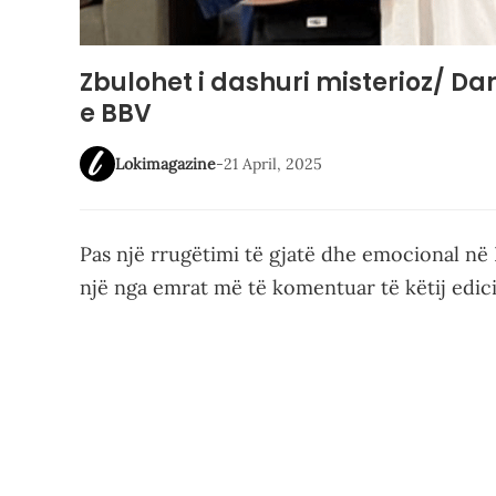
Zbulohet i dashuri misterioz/ Dan
e BBV
Lokimagazine
-
21 April, 2025
Pas një rrugëtimi të gjatë dhe emocional në
një nga emrat më të komentuar të këtij edici