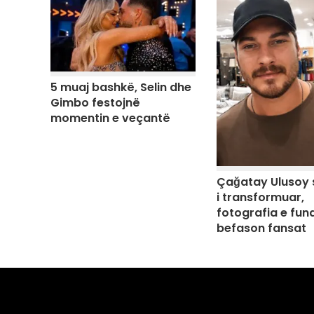
5 muaj bashkë, Selin dhe
Gimbo festojnë
momentin e veçantë
Çağatay Ulusoy 
i transformuar,
fotografia e fund
befason fansat