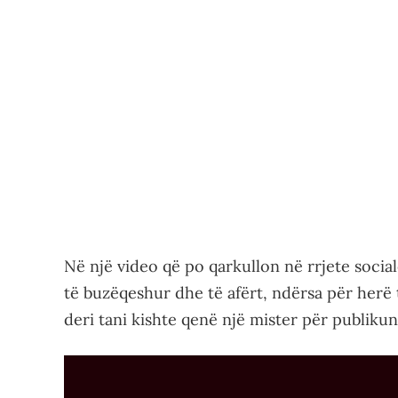
Në një video që po qarkullon në rrjete socia
të buzëqeshur dhe të afërt, ndërsa për herë 
deri tani kishte qenë një mister për publikun
Video
Player