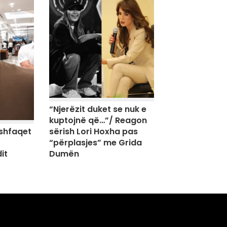
“Njerëzit duket se nuk e
kuptojnë që…”/ Reagon
sërish Lori Hoxha pas
shfaqet
“përplasjes” me Grida
Dumën
it