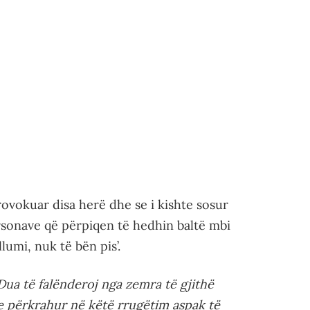
rovokuar disa herë dhe se i kishte sosur
ersonave që përpiqen të hedhin baltë mbi
llumi, nuk të bën pis’.
 Dua të falënderoj nga zemra të gjithë
e përkrahur në këtë rrugëtim aspak të