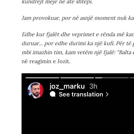
kundrejt meje në atë shtëpi.
Jam provokuar, por në asnjë moment nuk kam 
Edhe kur fjalët dhe veprimet e rënda më kan
duruar… por edhe durimi ka një kufi. Për të 
mbi imazhin tim, kam vetëm një fjalë: “Balta q
në reagimin e Jozit.