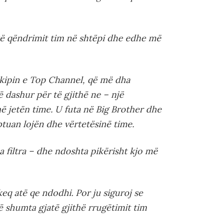
të qëndrimit tim në shtëpi dhe edhe më
 ekipin e Top Channel, që më dha
ë dashur për të gjithë ne – një
 jetën time. U futa në Big Brother dhe
uptuan lojën dhe vërtetësinë time.
pa filtra – dhe ndoshta pikërisht kjo më
eq atë qe ndodhi. Por ju siguroj se
 shumta gjatë gjithë rrugëtimit tim