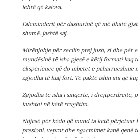
lehtë që kalova.
Faleminderit për dashurinë që më dhatë gja
shumë, jashtë saj.
Mirënjohje për secilin prej jush, si dhe për
mundësinë të isha pjesë e këtij formati kaq t
eksperience që do mbetet e paharrueshme në
zgjodha të luaj fort. Të paktë ishin ata që k
Zgjodha të isha i sinqertë, i drejtpërdrejte, 
kushtoi në këtë rrugëtim.
Ndjesë për këdo që mund ta ketë përjetuar k
presioni, veprat dhe ngacmimet kanë qenë të