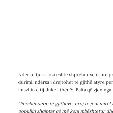
Ndër të tjera Jozi është shprehur se është p
durimi, ndërsa i drejtohet të gjithë atyre p
imazhin e tij duke i thënë: ‘Balta që vjen nga 
“Përshëndetje të gjithëve, uroj te jeni mirë!
popullin shqiptar që më keni mbështetur dh