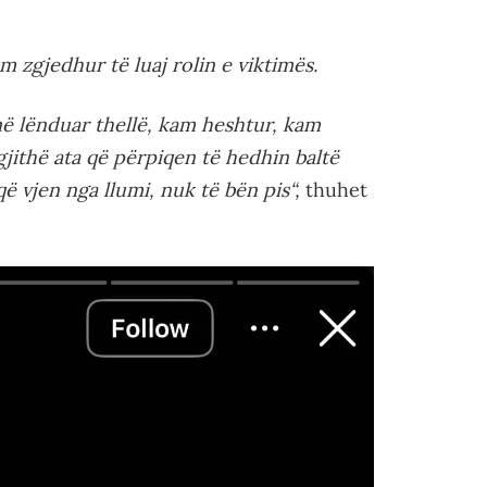
zgjedhur të luaj rolin e viktimës.
ë lënduar thellë, kam heshtur, kam
gjithë ata që përpiqen të hedhin baltë
ë vjen nga llumi, nuk të bën pis“,
thuhet