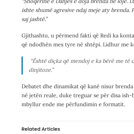
“Shoqërinë e Danjës e doja brenda në lojë. D
ishte shumë agresive ndaj meje aty brenda. 
saj jashtë.”
Gjithashtu, u përmend fakti që Redi ka konta
që ndodhën mes tyre në shtëpi. Lidhur me k
“Është diçka që mendoj e ka bërë me të
dinjitoze.”
Debatet dhe dinamikat që kanë nisur brenda
në jetën reale, duke treguar se për disa ish-
mbyllur ende me përfundimin e formatit.
Related Articles