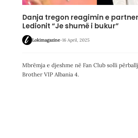
Danja tregon reagimin e partnerit
Ledionit “Je shumë i bukur”
Lokimagazine
-
16 April, 2025
Mbrëmja e djeshme në Fan Club solli përball
Brother VIP Albania 4.