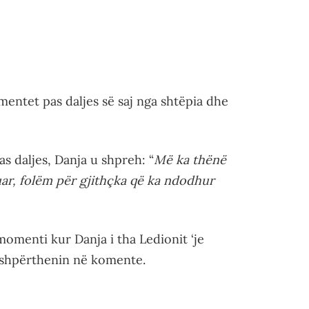
entet pas daljes së saj nga shtëpia dhe
s daljes, Danja u shpreh: “
Më ka thënë
ar, folëm për gjithçka që ka ndodhur
menti kur Danja i tha Ledionit ‘je
të shpërthenin në komente.