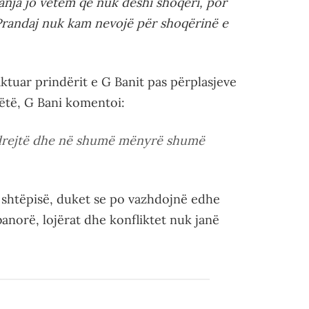
anja jo vetëm që nuk deshi shoqëri, por
Prandaj nuk kam nevojë për shoqërinë e
ktuar prindërit e G Banit pas përplasjeve
ëtë, G Bani komentoi:
 drejtë dhe në shumë mënyrë shumë
 shtëpisë, duket se po vazhdojnë edhe
banorë, lojërat dhe konfliktet nuk janë