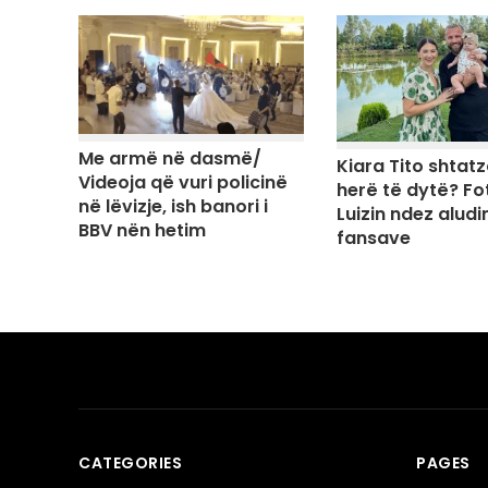
Me armë në dasmë/
Kiara Tito shtat
Videoja që vuri policinë
herë të dytë? Fo
në lëvizje, ish banori i
Luizin ndez aludi
BBV nën hetim
fansave
CATEGORIES
PAGES