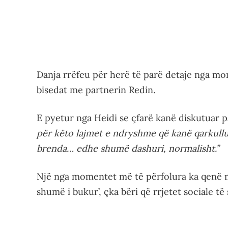
Danja rrëfeu për herë të parë detaje nga mom
bisedat me partnerin Redin.
E pyetur nga Heidi se çfarë kanë diskutuar pa
për këto lajmet e ndryshme që kanë qarkullu
brenda… edhe shumë dashuri, normalisht.”
Një nga momentet më të përfolura ka qenë mo
shumë i bukur’, çka bëri që rrjetet sociale 