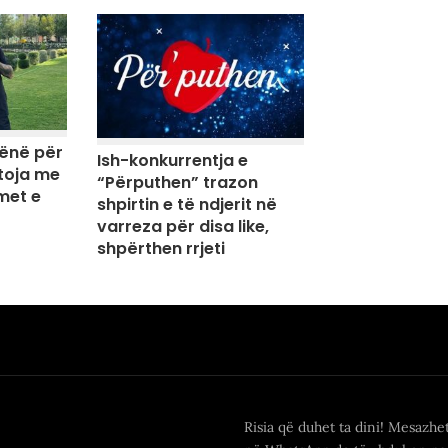
zënë për
Ish-konkurrentja e
toja me
“Përputhen” trazon
met e
shpirtin e të ndjerit në
varreza për disa like,
shpërthen rrjeti
Risia që duhet ta dini! Mesazhe