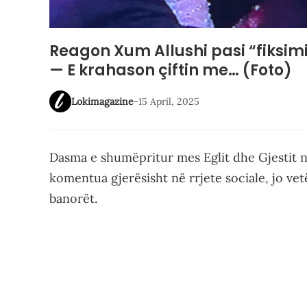
Reagon Xum Allushi pasi “fiksimi”
— E krahason çiftin me… (Foto)
Lokimagazine
-
15 April, 2025
Dasma e shumëpritur mes Eglit dhe Gjestit n
komentua gjerësisht në rrjete sociale, jo ve
banorët.