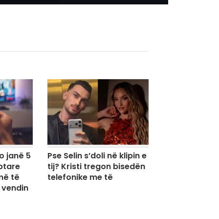
to janë 5
Pse Selin s’doli në klipin e
ptare
tij? Kristi tregon bisedën
më të
telefonike me të
 vendin