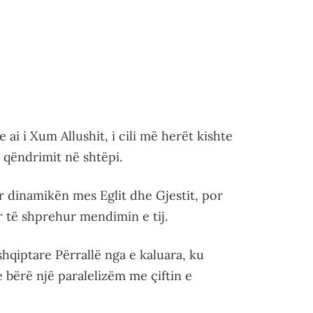
ai i Xum Allushit, i cili më herët kishte
 qëndrimit në shtëpi.
r dinamikën mes Eglit dhe Gjestit, por
 të shprehur mendimin e tij.
hqiptare Përrallë nga e kaluara, ku
bërë një paralelizëm me çiftin e