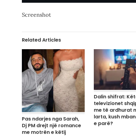
Screenshot
Related Articles
Dalin shifrat: Kë
televizionet shqi
me të ardhurat 
larta, kush mban
Pas ndarjes nga Sarah,
e parë?
Dj PM drejt një romance
me motrën e këtij